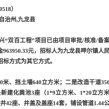
-0518）
自治州,九龙县
振兴“双百工程”项目已由项目审批/核准/备
63950.33元，招标人为九龙县呷尔镇人
招标方式为其它方式。
350米、挡土墙640立方米；二是改造干道35
新建化粪池3座（1*9立方米、1*20立方
井42座、井盖及盖座14套，铺设管道1.44