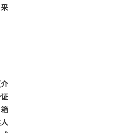
目采
（介
份证
箱
然人