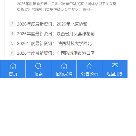
2026年度最新资讯：贵州《铸牢中华民族共同体意识书画篆刻
摄影展》展陈项目竞争性磋商公告地区：贵州一...
2026年度最新资讯：2026年北京协和
3
2026年度最新资讯：陕西省丹凤县棣花葡
4
2026年度最新资讯： 陕西科技大学西北
5
2026年度最新资讯：广西防城港市港口区
6
2026年度最新资讯：湖北省消防救援总队
7
2026年度最新资讯： 江苏省淮安市妇女
8
首页
搜索
招标采购
公告公示
返回顶部
2026年度最新资讯： 陕西省西安工业大
9
2026年度最新资讯：陕西省 西安工业大
10
您想找？
2026年度最新资讯：南平市第一医院内科