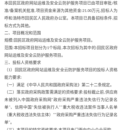
本回民区政府网站运维及安全云防护服务项目已由项目审批
核
/
准
备案机关批准
项目资金来源为其他资金
万元
招标人为
/
,
:21.00
,
呼和浩特市回民区人民政府办公室。本项目已具备招标条件
招
,
标方式为其他。
二、项目概况和范围
规模
回民区政府网站运维及安全云防护服务项目。
:
范围
本招标项目划分为
个标段
本次招标为其中的
回民区政府
:
1
,
:
网站运维及安全云防护服务项目。
三、投标人资格要求
（
）回民区政府网站运维及安全云防护服务项目的投标人资格
1
能力要求
:
（一）满足《中华人民共和国政府采购法》第二十二条规定。
（二）落实政府采购政策需满足的资格要求
投标截止前
供应商
:
,
未被列入中国政府采购网
政府采购严重违法失信行为记录名
"
单
、信用中国
失信被执行人
重大税收违法案件当事人名单
"
"
""
（重大税收违法失信主体）
政府采购严重违法失信行为记录名
""
单
。
"
（三）本项目的特定资格要求
本项目专门面向中小企业采购。