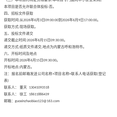
:
本项目是否允许联合体投标
否。
:
四、招标文件获取
获取时间
从
年
月
日
到
年
月
日
。
:
2026
6
3
09:00:00
2026
6
9
17:00:00
获取方式
现场获取。
:
五、投标文件递交
递交截止时间
年
月
日
。
:2026
6
15
09:30:00
递交方式
纸质文件递交
地点为内蒙古呼和浩特市。
:
,
六、开标时间及地点
开标时间
年
月
日
。
:2026
6
15
09:30:00
开标地点
内蒙古。
:
注：报名前邮箱发送公司名称
项目名称
联系人电话获取
登记
+
+
(
表
)
联系人：
董天
13041093518
联系人：
徐工
18611886439
邮箱：
guoxinzhaobiao123@163.com