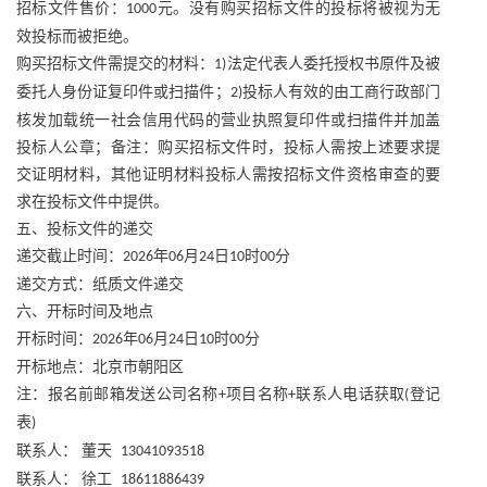
招标文件售价：
元。没有购买招标文件的投标将被视为无
1000
效投标而被拒绝。
购买招标文件需提交的材料：
法定代表人委托授权书原件及被
1)
委托人身份证复印件或扫描件；
投标人有效的由工商行政部门
2)
核发加载统一社会信用代码的营业执照复印件或扫描件并加盖
投标人公章；备注：购买招标文件时，投标人需按上述要求提
交证明材料，其他证明材料投标人需按招标文件资格审查的要
求在投标文件中提供。
五、投标文件的递交
递交截止时间：
年
月
日
时
分
2026
06
24
10
00
递交方式：纸质文件递交
六、开标时间及地点
开标时间：
年
月
日
时
分
2026
06
24
10
00
开标地点：北京市朝阳区
注：报名前邮箱发送公司名称
项目名称
联系人电话获取
登记
+
+
(
表
)
联系人：
董天
13041093518
联系人：
徐工
18611886439