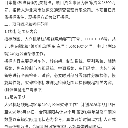
目审批
核准备案机关批准，项目资金来源为自筹资金
万
/
28500
元，招标人为北京市轨道交通运营管理有限公司。本项目已具
备招标条件，现招标方式为公开招标。
二、项目概况和招标范围
招标范围及内容
1.1
招标范围：大兴机场线
编组电动客车
车号：
号，共
8
(
JC001-JC008
计
列
辆
和
编组电动客车
车号：
号，共计
列
8
64
)
4
(
JC401-JC404
4
16
辆
万公里架修工作。
)240
招标内容主要是对车体、转向架、制动系统、牵引系统、辅助
系统、列车控制与监视系统、空调系统、车门系统、内装与设
备等进行全面检查、试验，必要时对部分零部件分解检修，恢
复其性能。架修检修标准详见检修范围及检修规程相关内容。
具体详见用户需求书
(
)
服务周期
1.2
大兴机场线电动客车
万公里架修工作：计划
年
月
日
240
2026
6
15
至
年
月
日，合同期限共计
个月
暂定
每年架修车辆的
2028
6
14
24
(
),
数量以车辆实际运用状态为参考，具体开始时间以招标人正式
书面通知为准，合同期限可按照实际入场具体时间顺延。