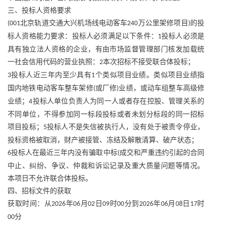
三、投标人资格要求
北京轨道交通大兴机场线电动客车
万公里架修项目
的投
(001
240
)
标人资格能力要求：投标人必须满足以下条件：
投标人必须是
1
具有独立法人资格的企业，有由市场监督管理部门核发加载统
一社会信用代码的营业执照：
本次招标不接受联合体投标；
2
投标人近三年内至少具有
个类似项目业绩。类似项目业绩指
3
1
国内地铁电动客车整车架修
或厂修
业绩，或动车组整车高级修
(
)
业绩；
投标人单位负责人为同一人或者存在控股、管理关系的
4
不同单位，不得参加同一标段投标或者未划分标段的同一招标
项目投标；
投标人不是失信被执行人，没有处于被责令停业，
5
投标资格被取消，财产被接管、冻结及解散清算、破产状态；
投标人在最近三年内没有骗取中标
成交和严重违约引起的合同
6
(
中止、纠纷、争议、仲裁和诉讼记录及重大质量问题等情况。
本项日不允许联合体投标。
四、招标文件的获取
获取时间：从
年
月
日
时
分到
年
月
日
时
2026
06
02
09
00
2026
06
08
17
分
00