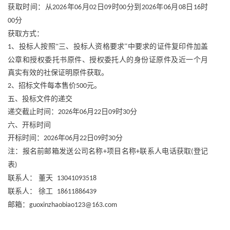
获取时间：从
年
月
日
时
分到
年
月
日
时
2026
06
02
09
00
2026
06
08
16
分
00
获取方式：
、投标人按照“三、投标人资格要求”中要求的证件复印件加盖
1
公章和授权委托书原件、授权委托人的身份证原件及近一个月
真实有效的社保证明原件获取。
、招标文件每本售价
元。
2
500
五、投标文件的递交
递交截止时间：
年
月
日
时
分
2026
06
22
09
30
六、开标时间
开标时间：
年
月
日
时
分
2026
06
22
09
30
注：报名前邮箱发送公司名称
项目名称
联系人电话获取
登记
+
+
(
表
)
联系人：
董天
13041093518
联系人：
徐工
18611886439
邮箱：
guoxinzhaobiao123@163.com