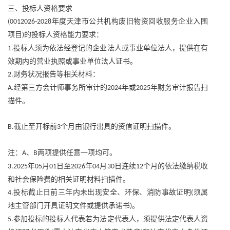
三、投标人资格要求
年度天津市公共机构废旧物资回收服务企业入围
(0012026-2028
项目
的投标人资格能力要求：
)
投标人须为依法经登记的企业法人或事业单位法人，提供在有
1.
效期内的营业执照或事业单位法人证书。
财务状况报告等相关材料：
2.
经第三方会计师事务所审计的
年或
年财务审计报告扫
A.
2024
2025
描件。
截止至开标前
个月由银行出具的资信证明扫描件。
B.
3
注：
、
两项提供任意一项均可。
A
B
年
月
日至
年
月
日连续
个月的依法缴纳税收
3.2025
05
01
2026
04
30
12
和社会保险费的相关证明材料扫描件。
投标截止日前三年内未出现安全、环保、消防事故证明
须属
4.
(
地主管部门开具证明文件或提供承诺书
。
)
参加投标的投标人代表若为法定代表人，须提供法定代表人资
5.