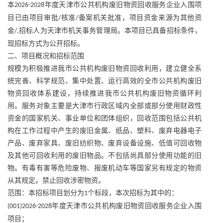
本
年度天津市公共机构废旧物资回收服务企业入围项
2026-2028
目已由项目审批
核准
备案机关批准，项目资金来源为其他资
/
/
金
招标人为天津市机关事务管理局。本项目已具备招标条件，
/,
现招标方式为公开招标。
二、项目概况和招标范围
规模为积极推进我市公共机构废旧物资回收利用，建立健全系
统完善、科学规范、集中处置、运行高效的全市公共机构废旧
物资回收体系建设，持续推进我市公共机构废旧物资循环利
用。服务对象主要是大津市行政区域内全部或部分使用财政性
资金的国家机关、事业单位和团体组织，回收范围包括公共机
构在工作过程中产生的废旧金属、纸品、塑料、废弃电器电子
产品、废弃家具、废旧纺织物、废弃设备设施、低值可回收物
及其他可回收利用的废旧物品。不包括尚具部分使用功能的旧
物。有毒有害等危险废物、报废机动车等国家另有规定的物资
从其规定。禁止回收涉密物资。
范围：本招标项目划分为
个标段，本次招标为其中的：
1
年度天津市公共机构废旧物资回收服务企业入围
(001)2026-2028
项目；