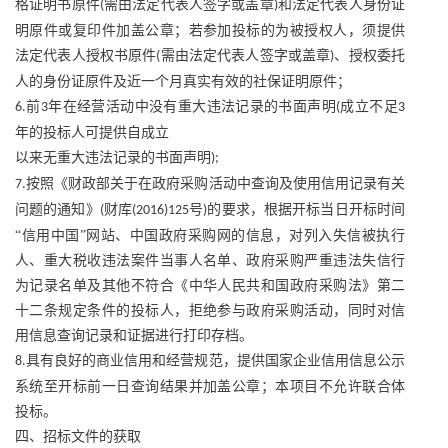
格证明书原件
需由法定代表人签字或盖章
和法定代表人身份证
(
)
明原件或复印件加盖公章；若参加投标的为被授权人，须提供
法定代表人授权书原件
需由法定代表人签字或盖章
、授权委托
(
)
人的身份证原件及近一个月真实有效的社保证明原件；
前
年在经营活动中没有重大违法记录的书面声明
成立不足
6.
3
(
3
年的投标人可提供自成立
以来无重大违法记录的书面声明
);
按照《财政部关于在政府采购活动中查询及使用信用记录有关
7.
问题的通知》
财库
号
的要求，根据开标当日开标时间
(
(2016)125
)
“信用中国”网站、中国政府采购网的信息，对列入失信被执行
人、重大税收违法案件当事人名单、政府采购严重违法失信行
为记录名单及其他不符合《中华人民共和国政府采购法》第二
十二条规定条件的投标人，拒绝参与政府采购活动，同时对信
用信息查询记录和证据进行打印存档。
具有良好的商业信用和经营规范，提供国家企业信用信息公示
8.
系统至开标前一日查询结果并加盖公章；本项目不允许联合体
投标。
四、招标文件的获取