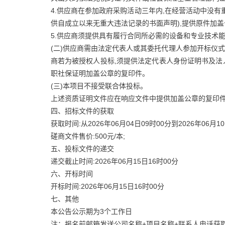
4.供应商在参加政府采购活动三年内,在经营活动中没
供自成立以来无重大违法记录的书面声明),提供原件加盖
5.供应商须提供具有履行合同所必需的设备和专业技术
(二)供应商需由法定代表人或其委托代理人参加开标仪式
商若为被授权人投标,须提供法定代表人身份证明书及
职社保证明加盖公章的复印件。
(三)本项目不接受联合体投标。
上述资质证明文件应在响应文件中提供加盖公章的复印件
四、招标文件的获取
获取时间:从2026年06月04日09时00分到2026年06月1
磋商文件售价:500元/本;
五、投标文件的递交
递交截止时间:2026年06月15日16时00分
六、开标时间
开标时间:2026年06月15日16时00分
七、其他
本公告公示期为3个工作日
注：报名前邮箱发送公司名称+项目名称+联系人电话获取