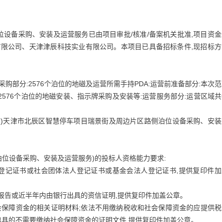
设备采购、安装及运营服务已由项目审批/核准/备案机关批准,项目资金
管理有限公司、天津津辰科技实业有限公司。本项目已具备招标条件,现招标
购部分:2576个泊位的地磁及运营所需手持PDA:运营前准备部分:本次
2576个泊位的地磁安装、指示牌采购及安装等:运营服务部分:运营区域
001)天津市北辰区智慧停车项目瑞景街及周边片区路侧泊位设备采购、安
泊位设备采购、安装及运营服务)的投标人资格能力要求:
位登记证书或社会团体法人登记证书或基金会法人登记证书,提供复印件加
财务报告或近半年内由银行出具的资信证明,提供复印件加盖公章。
社会保障资金的相关证明材料;依法不用缴纳税收和社会保障资金的应提供
具的不需要缴纳社会保障资金的证明文件,提供复印件加盖公章。