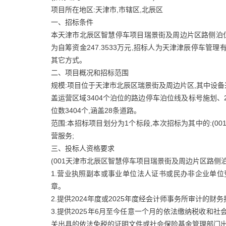
项目所在地区:天津市,市辖区,北辰区
一、招标条件
本天津市北辰区智慧停车项目瑞景街及周边片区路侧泊位
为自筹资金247.3533万元,招标人为天津津辰停车
其它方式。
二、项目概况和招标范围
规模:项目位于天津市北辰区瑞景街及周边片区,其中设备采
盖运营区域3404个泊位的路边停车泊位线及标号施划、
位数3404个,涵盖28条道路。
范围:本招标项目划分为1个标段,本次招标为其中的:(
营服务;
三、投标人资格要求
(001天津市北辰区智慧停车项目瑞景街及周边片区路侧
1.营业执照副本或事业单位法人证书或民办非企业单
章。
2.提供2024年度或2025年度经会计师事务所审计的
3.提供2025年6月至今任意一个月的依法缴纳税收和
关出具的依法免税的证明文件或社会保险基金管理部门出