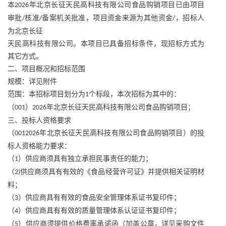
本
年北京长征天民高科技有限公司食品购销项目已由项目
2026
审批
核准
备案机关批准，项目资金来源为其他资金
，招标人
/
/
/
为北京长征
天民高科技有限公司。本项目已具备招标条件，现招标方式为
其它方式。
二、项目概况和招标范围
规模：详见附件
范围：本招标项目划分为
个标段，本次招标为其中的：
1
（
）
年北京长征天民高科技有限公司食品购销项目；
001
2026
三、投标人资格要求
（
年北京长征天民高科技有限公司食品购销项目）的投
0012026
标人资格能力要求：
（
）供应商须具有独立承担民事责任的能力；
1
（
供应商须具有有效的《食品经营许可证》并提供相关证明材
2)
料；
（
）供应商具有有效的食品安全管理体系证书复印件；
3
（
）供应商具有有效的质量管理体系认证证书复印件；
4
（
）供应商须提供价格费率承诺函（加盖公章，详见采购文件
5