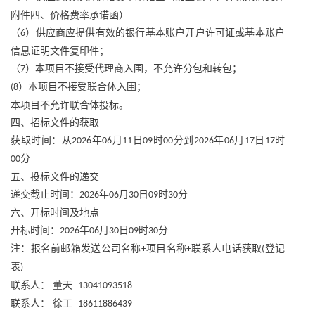
附件四、价格费率承诺函）
（
）供应商应提供有效的银行基本账户开户许可证或基本账户
6
信息证明文件复印件；
（
）本项目不接受代理商入围，不允许分包和转包；
7
）本项目不接受联合体入围；
(8
本项目不允许联合体投标。
四、招标文件的获取
获取时间：从
年
月
日
时
分到
年
月
日
时
2026
06
11
09
00
2026
06
17
17
分
00
五、投标文件的递交
递交截止时间：
年
月
日
时
分
2026
06
30
09
30
六、开标时间及地点
开标时间：
年
月
日
时
分
2026
06
30
09
30
注：报名前邮箱发送公司名称
项目名称
联系人电话获取
登记
+
+
(
表
)
联系人：
董天
13041093518
联系人：
徐工
18611886439