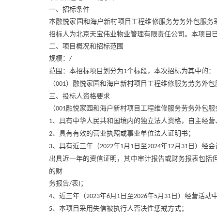
一、招标条件
本融悦家园和海户新村项目工程维修服务劳务外包服务
招标人为北京天宝伟业物业管理有限责任公司。本项目
二、项目概况和招标范围
规模：
/
范围：本招标项目划分为
个标段，本次招标为其中的：
1
（
）融悦家园和海户新村项目工程维修服务劳务外包
001
三、投标人资格要求
（
融悦家园和海户新村项目工程维修服务劳务外包服
001
、具有中华人民共和国境内的独立法人资格，自主经营
1
、具有有效的营业执照或事业单位法人证明书；
2
、具有近三年（
年
月
日至
年
月
日）经会
3
2022
1
1
2024
12
31
出具近一年的资信证明，其中审计报告或财务报表包括
的财
务报告
表
；
/
)
、近三年（
年
月
日至
年
月
日）经营活动
4
2023
6
1
2026
5
31
、本项目采用失信被执行人否决性惩戒方式；
5