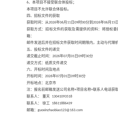
、本项目不接受联合体投标；
6
本项目不允许联合体投标。
四、招标文件的获取
获取时间：从
年
月
日
时
分到
年
月
2026
06
11
09
00
2026
06
15
获取方式：招标文件的获取及需提供的资料：将授权委
箱：
邮件发送后并在招标文件获取时间期限内，主动与代理
五、投标文件的递交
递交截止时间：
年
月
日
时
分
2026
07
01
09
30
递交方式：纸质文件递交
六、开标时间及地点
开标时间：
年
月
日
时
分
2026
07
01
09
30
开标地点：北京市
注：报名前邮箱发送公司名称
项目名称
联系人电话获
+
+
联系人：
董天
13041093518
联系人：
徐工
18611886439
邮箱：
guoxinzhaobiao123@163.com