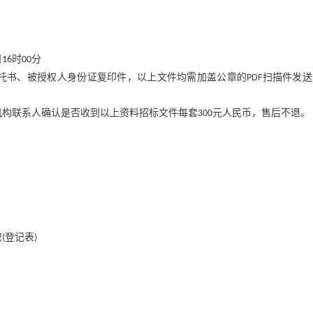
日
时
分
16
00
托书、被授权人身份证复印件，以上文件均需加盖公章的
扫描件发送
PDF
机构联系人确认是否收到以上资料招标文件每套
元人民币，售后不退。
300
取
登记表
(
)