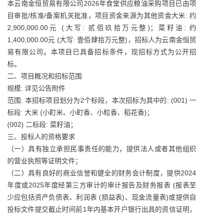
本云南金恒贸易有限公司2026年食堂供应粮油采购项目已由项
目审批/核准/备案机关批准，项目资金来源为其他资金大米: 约
2,900,000.00元 (大写: 贰佰玖拾万元整)；菜籽油: 约
1,400,000.00元 (大写: 壹佰肆拾万元整)，招标人为云南金恒贸
易有限公司。本项目已具备招标条件，现招标方式为公开招
标。
二、项目概况和招标范围
规模: 详见公告附件
范围: 本招标项目划分为2个标段，本次招标为其中的: (001) 一
标段: 大米 (小町米、小町香、小粒香、稻花香)；
(002) 二标段: 菜籽油；
三、投标人的资格要求
（一）具有独立承担民事责任的能力，提供法人或者其他组织
的营业执照等证明文件；
（二）具有良好的商业信誉和健全的财务会计制度，提供2024
年度或2025年度经第三方审计的审计报告及财务报表 (报表至
少应包括资产负债表、利润表 (损益表)、现金流量表)或提供自
投标文件提交截止时间前1年内基本开户银行出具的资信证明，