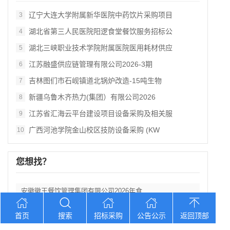
辽宁大连大学附属新华医院中药饮片采购项目
3
湖北省第三人民医院阳逻食堂餐饮服务招标公
4
湖北三峡职业技术学院附属医院医用耗材供应
5
江苏融盛供应链管理有限公司2026‑3期
6
吉林图们市石岘镇道北锅炉改造‑15吨生物
7
新疆乌鲁木齐热力(集团）有限公司2026
8
江苏省汇海云平台建设项目设备采购及相关服
9
广西河池学院金山校区技防设备采购 (KW
10
您想找？
安徽徽王餐饮管理集团有限公司2026年食
山东大学齐鲁医院中药饮片代煎、临方加工服
首页
搜索
招标采购
公告公示
返回顶部