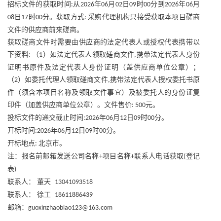
招标文件的获取时间
从
年
月
日
时
分到
年
月
:
2026
06
02
09
00
2026
06
日
时
分。获取方式
采购代理机构只接受获取本项目磋商
08
17
00
:
文件的供应商前来磋商。
获取磋商文件时需要由供应商的法定代表人或授权代表携带以
下资料
（
）如法定代表人领取磋商文件
携带法定代表人身份
:
1
,
证明书原件及法定代表人身份证明（盖供应商单位公章）；
（
）如委托代理人领取磋商文件
携带法定代表人授权委托书原
2
,
件（须含本项目名称及领取文件事宜）及被委托人的身份证复
印件（加盖供应商单位公章）。文件售价
元。
: 500
投标文件的递交截止时间
年
月
日
时
分。
:2026
06
12
09
00
开标时间
年
月
日
时
分。
:2026
06
12
09
00
开标地点
北京市。
:
注：报名前邮箱发送公司名称
项目名称
联系人电话获取
登记
+
+
(
表
)
联系人：
董天
13041093518
联系人：
徐工
18611886439
邮箱：
guoxinzhaobiao123@163.com