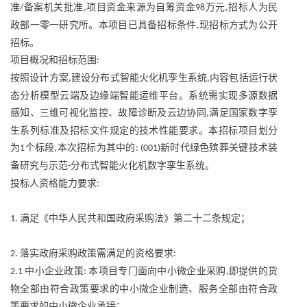
准
备案机关批准
项目资金来源为自筹资金
万元
招标人为民
/
,
98
,
政部一零一研究所。本项目已具备招标条件
现招标方式为公开
,
招标。
项目概况和招标范围
:
按照设计方案
建设分布式智能火化机孪生系统
内容包括运行状
,
,
态分析模型云端及边缘端智能运维平台。系统需实现多源数据
感知、三维可视化监控、故障诊断及云边协同
满足国家数字孪
,
生系列标准及招标文件规定的技术性能要求。本招标项目划分
为
个标段
本次招标为其中的
新时代绿色殡葬关键技术装
1
,
: (001)
备研究与示范
分布式智能火化机数字孪生系统。
-
投标人资格能力要求
:
满足《中华人民共和国政府采购法》第二十二条规定；
1.
落实政府采购政策需满足的资格要求
2.
:
中小企业政策
本项目专门面向中小微企业采购
即提供的货
2.1
:
,
物全部由符合政策要求的中小微企业制造、服务全部由符合政
策要求的中小微企业承接；