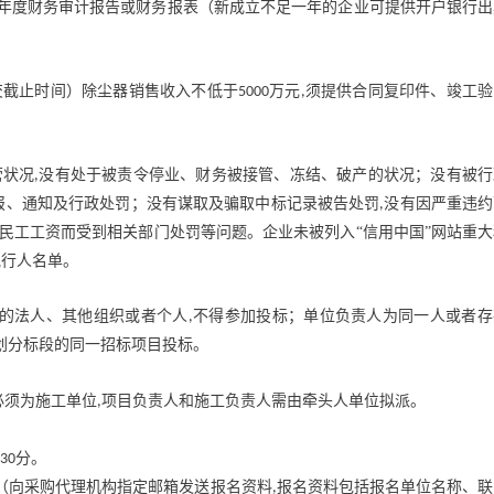
年度财务审计报告或财务报表（新成立不足一年的企业可提供开户银行出
交截止时间）除尘器销售收入不低于
万元
须提供合同复印件、竣工验
5000
,
营状况
没有处于被责令停业、财务被接管、冻结、破产的状况；没有被行
,
报、通知及行政处罚；没有谋取及骗取中标记录被告处罚
没有因严重违约
,
民工工资而受到相关部门处罚等问题。企业未被列入“信用中国”网站重大
执行人名单。
的法人、其他组织或者个人
不得参加投标；单位负责人为同一人或者存
,
划分标段的同一招标项目投标。
必须为施工单位
项目负责人和施工负责人需由牵头人单位拟派。
,
分。
30
（向采购代理机构指定邮箱发送报名资料
报名资料包括报名单位名称、联
,