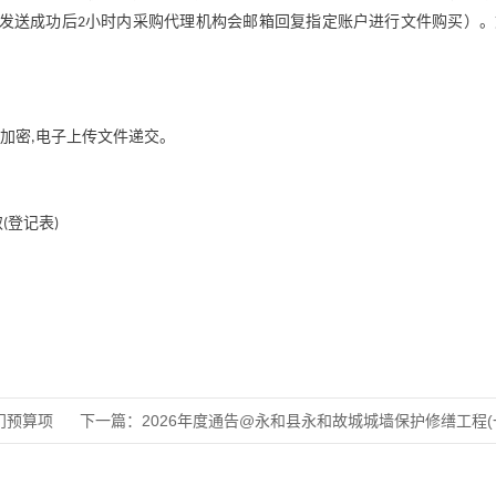
发送成功后
小时内采购代理机构会邮箱回复指定账户进行文件购买）。
2
加密
电子上传文件递交。
,
取
登记表
(
)
部门预算项
下一篇：
2026年度通告@永和县永和故城城墙保护修缮工程(一期)