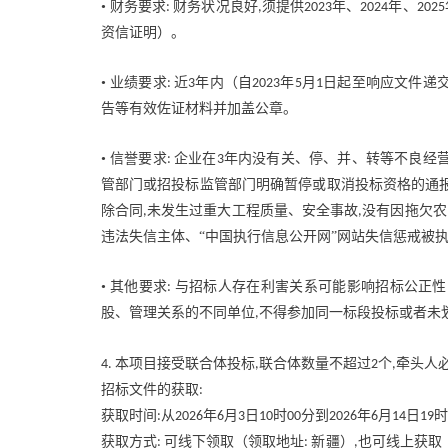
• 财务要求
财务状况良好
须提供
年、
年、
:
,
2023
2024
2025
资信证明）。
• 业绩要求
近
年内（自
年
月
日起至响应文件递
:
3
2023
5
1
告等有效佐证材料并加盖公章。
• 信誉要求
企业在
年内没有关、停、并、转等不良经
:
3
管部门或招投标监管部门明确暂停或取消投标资格的通
除合同
未发生过重大工程质量、安全事故
没有因拖欠农
,
,
违法失信主体、“中国执行信息公开网”网站失信惩戒被
• 其他要求
与招标人存在利害关系可能影响招标公正性
:
股、管理关系的不同单位
不得参加同一标段投标或者未
,
本项目接受联合体投标
联合体数量不超过
个
牵头人
4.
,
2
,
招标文件的获取
:
获取时间
从
年
月
日
时
分到
年
月
日
时
:
2026
6
3
10
00
2026
6
14
19
获取方式
可线下领取（领取地址
新疆）
也可线上获取
:
:
,