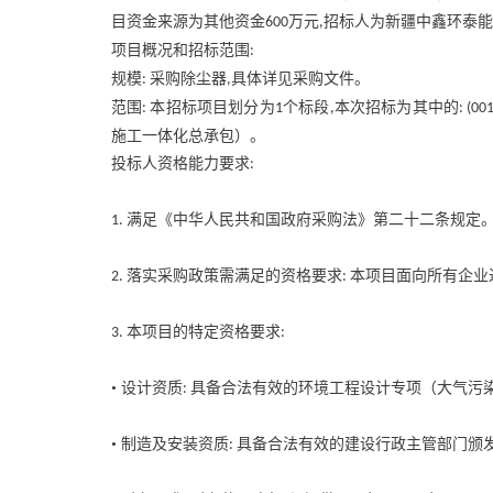
目资金来源为其他资金
万元
招标人为新疆中鑫环泰能
600
,
项目概况和招标范围
:
规模
采购除尘器
具体详见采购文件。
:
,
范围
本招标项目划分为
个标段
本次招标为其中的
:
1
,
: (00
施工一体化总承包）。
投标人资格能力要求
:
满足《中华人民共和国政府采购法》第二十二条规定
1.
落实采购政策需满足的资格要求
本项目面向所有企业
2.
:
本项目的特定资格要求
3.
:
• 设计资质
具备合法有效的环境工程设计专项（大气污
:
• 制造及安装资质
具备合法有效的建设行政主管部门颁
: