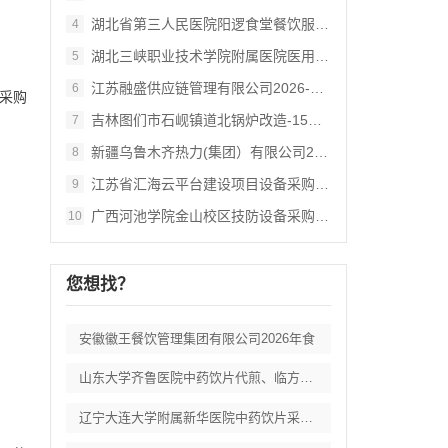
湖北省第三人民医院阳逻食堂餐饮服务招标公
4
湖北三峡职业技术学院附属医院医用耗材供应
5
江苏融盛供应链管理有限公司2026‑3期
6
采购
吉林图们市石岘镇道北锅炉改造‑15吨生物
7
新疆乌鲁木齐热力(集团）有限公司2026
8
江苏省汇海云平台建设项目设备采购及相关服
9
广西河池学院金山校区技防设备采购 (KW
10
您想找？
安徽徽王餐饮管理集团有限公司2026年食
山东大学齐鲁医院中药饮片代煎、临方加工服
辽宁大连大学附属新华医院中药饮片采购项目