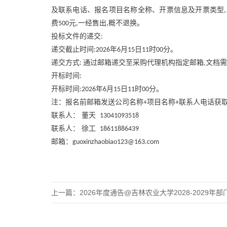
及联系电话、报名项目名称全称、开票信息及开票类型
,
费
元
一经售出
概不退换。
500
,
,
投标文件的递交
:
递交截止时间
年
月
日
时
分。
:2026
6
15
11
00
递交方式
通过邮箱递交至采购代理机构指定邮箱
文档需
:
,
开标时间
:
开标时间
年
月
日
时
分。
:2026
6
15
11
00
注：报名前邮箱发送公司名称
项目名称
联系人电话获
+
+
联系人：
董天
13041093518
联系人：
徐工
18611886439
邮箱：
guoxinzhaobiao123@163.com
上一篇：
2026年度通告@吉林农业大学2028-2029年