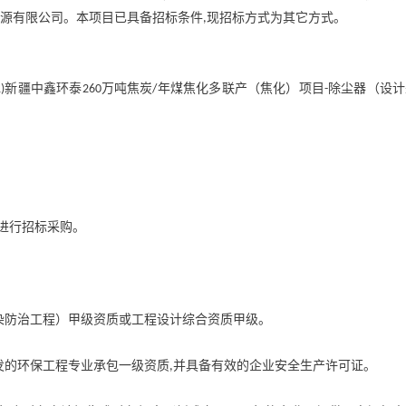
源有限公司。本项目已具备招标条件
现招标方式为其它方式。
,
新疆中鑫环泰
万吨焦炭
年煤焦化多联产（焦化）项目
除尘器（设计
1)
260
/
-
。
进行招标采购。
染防治工程）甲级资质或工程设计综合资质甲级。
发的环保工程专业承包一级资质
并具备有效的企业安全生产许可证。
,