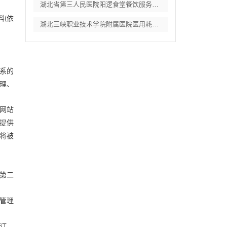
湖北省第三人民医院阳逻食堂餐饮服务招标公
料
依
(
湖北三峡职业技术学院附属医院医用耗材供应
系的
理、
”网站
提供
标将被
第二
管理
订、