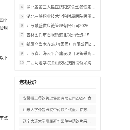
湖北省第三人民医院阳逻食堂餐饮服务招标公
4
湖北三峡职业技术学院附属医院医用耗材供应
5
四个
江苏融盛供应链管理有限公司2026‑3期
6
管周
吉林图们市石岘镇道北锅炉改造‑15吨生物
7
新疆乌鲁木齐热力(集团）有限公司2026
8
江苏省汇海云平台建设项目设备采购及相关服
9
以下
广西河池学院金山校区技防设备采购 (KW
10
您想找？
安徽徽王餐饮管理集团有限公司2026年食
山东大学齐鲁医院中药饮片代煎、临方加工服
节点
辽宁大连大学附属新华医院中药饮片采购项目