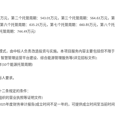
万元，第二个托管周期：
万元，第三个托管周期：
万元，第
9
543.01
564.63
，第六个托管周期：
万元，第七个托管周期：
万元，第八个托
635.25
660.85
托管周期：
万元
744.49
)
模式，由中标人负责改造投资与实施。本项目服务内容主要包括但不限于
、智慧管理运营平台建设、综合能源管理服务等
详见招标文件
(
);
年
个能源托管周期
(10
)
标人要求。
十二条规定的条件：
组织的营业执照等证明文件
)
年度财务审计报告
成立时间不足一年的，可提供成立时间至当前时间
2025
(