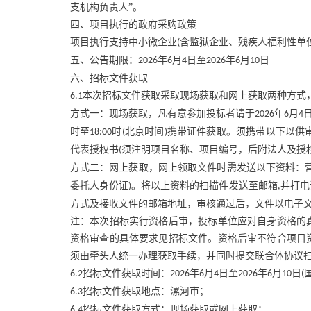
支机构负责人”。
四、项目执行的政府采购政策
项目执行支持中小微企业
含监狱企业、残疾人福利性单
(
五、公告期限：
年
月
日至
年
月
日
2026
6
4
2026
6
10
六、招标文件获取
本次招标文件获取采取现场获取和网上获取两种方式
6.1
方式一：现场获取，凡有意参加投标者请于
年
月
2026
6
4
时至
时
北京时间
携带证件获取。须携带以下以供
18:00
(
)
代表授权书
须注明项目名称、项目编号，后附法人及授
(
方式二：网上获取，网上领取文件时需发送以下资料：
委托人身份证
。将以上资料的扫描件发送至邮箱
并打电
)
,
方式及接收文件的邮箱地址，审核通过后，文件以电子
注：本次招标实行资格后审，投标单位应对自身资格的
资格审查的具体要求见招标文件。资格后审不符合项目
须由牵头人统一办理获取手续，并同时提交联合体协议
招标文件获取时间：
年
月
日至
年
月
日
6.2
2026
6
4
2026
6
10
(
招标文件获取地点：漯河市；
6.3
招标文件获取方式：现场获取或网上获取；
6.4