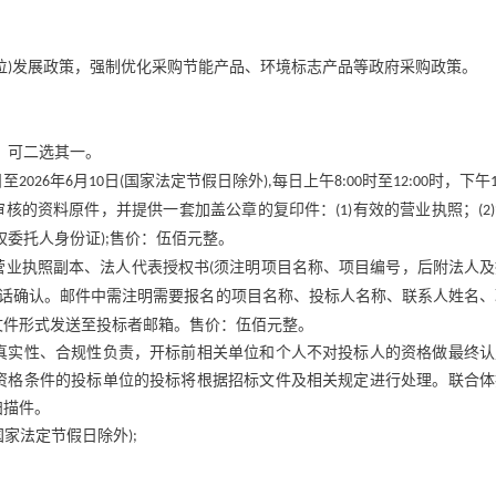
位
发展政策，强制优化采购节能产品、环境标志产品等政府采购政策。
)
，可二选其一。
日至
年
月
日
国家法定节假日除外
每日上午
时至
时，下午
2026
6
10
(
),
8:00
12:00
审核的资料原件，并提供一套加盖公章的复印件：
有效的营业执照；
(1)
(2)
权委托人身份证
售价：伍佰元整。
);
营业执照副本、法人代表授权书
须注明项目名称、项目编号，后附法人及
(
话确认。邮件中需注明需要报名的项目名称、投标人名称、联系人姓名、
文件形式发送至投标者邮箱。售价：伍佰元整。
真实性、合规性负责，开标前相关单位和个人不对投标人的资格做最终认
资格条件的投标单位的投标将根据招标文件及相关规定进行处理。联合体
扫描件。
国家法定节假日除外
);