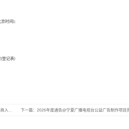
北京时间
);
取
登记表
(
)
围项目
下一篇：
2026年度通告@宁夏广播电视台公益广告制作项目竞争性磋商