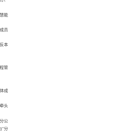
慧能
成员
反本
程管
体成
牵头
分公
“分