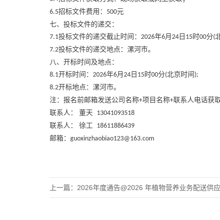
招标文件费用：
元
6.5
500
七、投标文件的递交：
投标文件的递交截止时间：
年
月
日
时
分
7.1
2026
6
24
15
00
(
投标文件的递交地点：漯河市。
7.2
八、开标时间及地点：
开标时间：
年
月
日
时
分
北京时间
8.1
2026
6
24
15
00
(
);
开标地点：漯河市。
8.2
注：报名前邮箱发送公司名称
项目名称
联系人电话获
+
+
联系人：
董天
13041093518
联系人：
徐工
18611886439
邮箱：
guoxinzhaobiao123@163.com
上一篇：
2026年度通告@2026 年植物营养业务配送供应商入