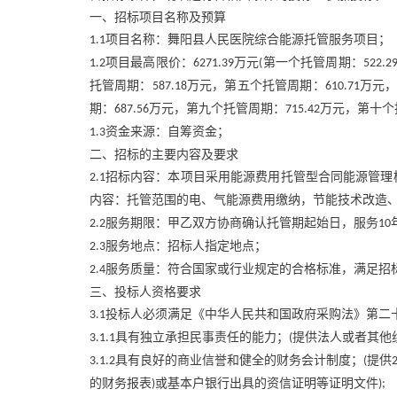
一、招标项目名称及预算
项目名称：舞阳县人民医院综合能源托管服务项目；
1.1
项目最高限价：
万元
第一个托管周期：
1.2
6271.39
(
522.2
托管周期：
万元，第五个托管周期：
万元
587.18
610.71
期：
万元，第九个托管周期：
万元，第十个
687.56
715.42
资金来源：自筹资金；
1.3
二、招标的主要内容及要求
招标内容：本项目采用能源费用托管型合同能源管理
2.1
内容：托管范围的电、气能源费用缴纳，节能技术改造
服务期限：甲乙双方协商确认托管期起始日，服务
2.2
10
服务地点：招标人指定地点；
2.3
服务质量：符合国家或行业规定的合格标准，满足招
2.4
三、投标人资格要求
投标人必须满足《中华人民共和国政府采购法》第二
3.1
具有独立承担民事责任的能力；
提供法人或者其他
3.1.1
(
具有良好的商业信誉和健全的财务会计制度；
提供
3.1.2
(
的财务报表
或基本户银行出具的资信证明等证明文件
)
);