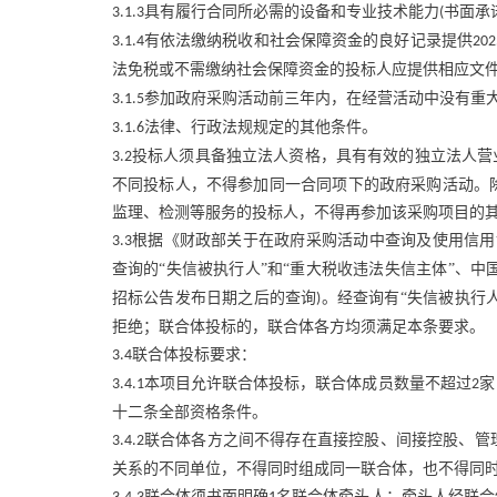
具有履行合同所必需的设备和专业技术能力
书面承
3.1.3
(
有依法缴纳税收和社会保障资金的良好记录提供
3.1.4
202
法免税或不需缴纳社会保障资金的投标人应提供相应文
参加政府采购活动前三年内，在经营活动中没有重
3.1.5
法律、行政法规规定的其他条件。
3.1.6
投标人须具备独立法人资格，具有有效的独立法人营
3.2
不同投标人，不得参加同一合同项下的政府采购活动。
监理、检测等服务的投标人，不得再参加该采购项目的
根据《财政部关于在政府采购活动中查询及使用信用
3.3
查询的“失信被执行人”和“重大税收违法失信主体”、
招标公告发布日期之后的查询
。经查询有“失信被执行人
)
拒绝；联合体投标的，联合体各方均须满足本条要求。
联合体投标要求：
3.4
本项目允许联合体投标，联合体成员数量不超过
家
3.4.1
2
十二条全部资格条件。
联合体各方之间不得存在直接控股、间接控股、管
3.4.2
关系的不同单位，不得同时组成同一联合体，也不得同
联合体须书面明确
名联合体牵头人；牵头人经联合