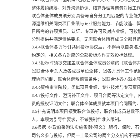
3.4.3
1
整体履约统筹、对外沟通协调、结算办理等商务对接工
联合体全体成员须分别具备与自身分工相匹配的专业能
源运维相关同类项目业绩与专业服务能力、节能改造、
目所需的各项资质、认证、专项许可及对应业绩，可按
分别提供并满足资格要求，无需联合体所有成员全部具
联合体各方签订共同投标协议后，不得再以自身名
3.4.4
约定的，相关各方对应的全部投标均作无效投标处理。
投标时须提交加盖联合体全体成员公章的《联合体
3.4.5
联合体牵头人及各成员单位全称；
各方具体工作范
(1)
(2)
理协同机制、联合体解散前置条件；
联合体各方就本
(5)
资格审查阶段，类似项目业绩、专业技术与专项资
3.4.6
投标文件、澄清补正文件、项目合同等法定文件，
3.4.7
员的授权证明文件；联合体全体成员就本项目合同履约
补充说明本项目接受联合体投标，联合体成员总数不
3.5
人，本项为引导性要求，不做强制性准入限制。
根据《
政府采购法实施条例
释义》
银行、保险、石
3.6
<
>
,
司名义参与投标，但同一上级公司的两个分支机构不得同