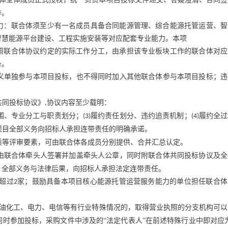
作。
力：联合体须至少有一名成员具备合同能源管理、综合能源托管运营、智
智慧能源平台建设、工程实施安装等对应配套专业能力。本项
照联合体协议约定的实际工作分工，由承担该专业板块工作的联合体对应
备。
义单独参与本项目投标，也不得同时加入其他联合体参与本项目投标；违
共同投标协议》
协议内容至少载明：
,
围、专业分工与职责划分；
履约责任划分、违约追责机制；
履约全过
(3)
(4)
项目全部义务向招标人承担连带责任的明确承诺。
质等评审要素，可由联合体各成员分别提供、合并汇总认定。
由联合体牵头人签署并加盖牵头人公章，同时附联合体共同投标协议及全
、全部义务与法律后果，向招标人承担法定连带责任。
超过
家；鼓励具备本项目核心能源托管运营服务能力的单位担任联合体
2
油化工、电力、电信等有行业特殊情况的，取得营业执照的分支机构可以
时参加投标，采购文件中涉及的“法定代表人”在前述特殊行业中即对应为