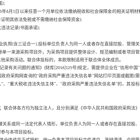
诺
);
年
月
日以来任意一个月单位依法缴纳税收和社会保障金的相关证明材
5
6
1
件证明其依法免税或不需缴纳社会保障资金
);
大违法记录
书面承诺
(
);
业执照
含三证合一
投标单位负责人为同一人或者存在直接控股、管理关
(
),
除单一来源采购项目外，为采购项目提供整体设计、规范编制或者项目管
其他采购活动。联合体投标的，本款限制适用于联合体全体成员。
记录有关问题的通知》
财库
号
规定，需提供企业在“信用中国
(
[2016]125
)
中国政府采购网查询的“政府采购严重违法失信名单”网站打印页面或截图
需
(
”、“重大税收违法失信主体”、“政府采购严重违法失信名单”的，其投
；联合体各方均为独立法人，且分别满足《中华人民共和国政府采购法》
理关系或同一法定代表人情形，单位负责人为同一人或者存在直接控股、
时参与本项目投标。
体全体成员正式授权，统一负责本项目投标文件递交、答疑澄清、合同签