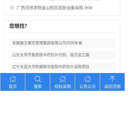
广西河池学院金山校区技防设备采购 (KW
10
您想找？
安徽徽王餐饮管理集团有限公司2026年食
山东大学齐鲁医院中药饮片代煎、临方加工服
辽宁大连大学附属新华医院中药饮片采购项目
湖北省第三人民医院阳逻食堂餐饮服务招标公
首页
搜索
招标采购
公告公示
返回顶部
湖北三峡职业技术学院附属医院医用耗材供应
Copyright © 2012-2026 中招招标网 版权所有 网站备案号：
京
ICP备2023026371号-2