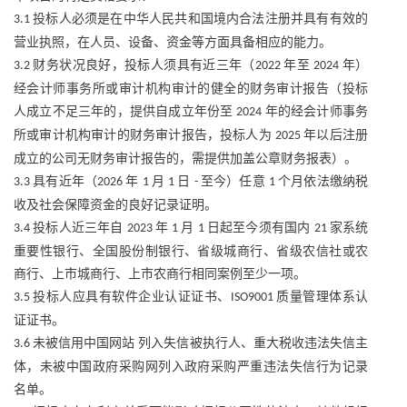
投标人必须是在中华人民共和国境内合法注册并具有有效的
3.1
营业执照，在人员、设备、资金等方面具备相应的能力。
财务状况良好，投标人须具有近三年（
年至
年）
3.2
2022
2024
经会计师事务所或审计机构审计的健全的财务审计报告（投标
人成立不足三年的，提供自成立年份至
年的经会计师事务
2024
所或审计机构审计的财务审计报告，投标人为
年以后注册
2025
成立的公司无财务审计报告的，需提供加盖公章财务报表）。
具有近年（
年
月
日
至今）任意
个月依法缴纳税
3.3
2026
1
1
-
1
收及社会保障资金的良好记录证明。
投标人近三年自
年
月
日起至今须有国内
家系统
3.4
2023
1
1
21
重要性银行、全国股份制银行、省级城商行、省级农信社或农
商行、上市城商行、上市农商行相同案例至少一项。
投标人应具有软件企业认证证书、
质量管理体系认
3.5
ISO9001
证证书。
未被信用中国网站 列入失信被执行人、重大税收违法失信主
3.6
体，未被中国政府采购网列入政府采购严重违法失信行为记录
名单。