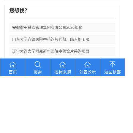
您想找？
安徽徽王餐饮管理集团有限公司2026年食
山东大学齐鲁医院中药饮片代煎、临方加工服
辽宁大连大学附属新华医院中药饮片采购项目
湖北省第三人民医院阳逻食堂餐饮服务招标公
首页
搜索
招标采购
公告公示
返回顶部
湖北三峡职业技术学院附属医院医用耗材供应
Copyright © 2012-2026 中招招标网 版权所有 网站备案号：
京
ICP备2023026371号-2