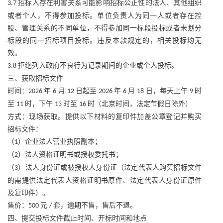
招标人存在利害关系可能影响招标公正性的法人、其他组织
3.7
或者个人，不得参加投标。单位负责人为同一人或者存在控
股、管理关系的不同单位，不得参加同一标段投标或者未划分
标段的同一招标项目投标。违反本款规定的，相关投标均无
效。
拒绝列入政府不良行为记录期间的企业或个人投标。
3.8
三、获取招标文件
时间：
年
月
日起至
年
月
日，每天上午
时
2026
6
12
2026
6
18
9
至
时，下午
时至
时（北京时间，法定节假日除外）
11
13
16
方式：现场获取。提供以下材料的复印件加盖公章登记并购买
招标文件：
（
）企业法人营业执照副本；
1
（
）法人资格证明书或授权委托书；
2
（
）法人身份证或被授权人身份证（法定代表人购买招标文件
3
的需提供法定代表人资格证明书原件、法定代表人身份证原件
及复印件）。
售价：
元
套，逾期不售，售后不退。
500
/
四、提交投标文件截止时间、开标时间和地点