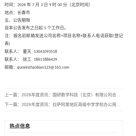
时间：
年
月
日
时
分（北京时间）
2026
7
3
9
00
地点：长春市
五、公告期限
自本公告发布之日起
个工作日。
5
注：报名前邮箱发送公司名称
项目名称
联系人电话获取
登记
+
+
(
表
)
联系人：
董天
13041093518
联系人：
徐工
18611886439
邮箱：
guoxinzhaobiao123@163.com
上一篇：
2026年度资讯：国研数字科技（北京）有限公司合格供应商入围
下一篇：
2026年度资讯：拉萨阿里地区高级中学学校办公用品采购采购定
热点信息