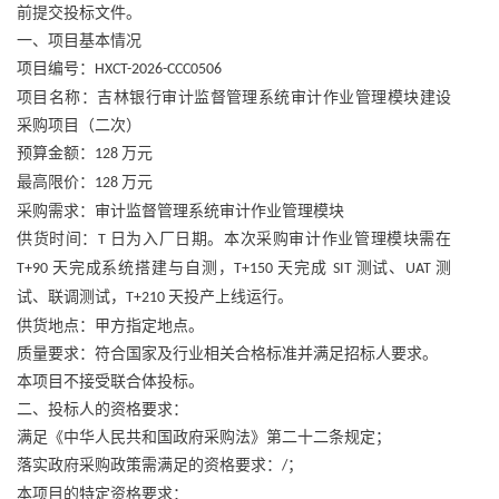
前提交投标文件。
一、项目基本情况
项目编号：
HXCT-2026-CCC0506
项目名称：吉林银行审计监督管理系统审计作业管理模块建设
采购项目（二次）
预算金额：
万元
128
最高限价：
万元
128
采购需求：审计监督管理系统审计作业管理模块
供货时间：
日为入厂日期。本次采购审计作业管理模块需在
T
天完成系统搭建与自测，
天完成
测试、
测
T+90
T+150
SIT
UAT
试、联调测试，
天投产上线运行。
T+210
供货地点：甲方指定地点。
质量要求：符合国家及行业相关合格标准并满足招标人要求。
本项目不接受联合体投标。
二、投标人的资格要求：
满足《中华人民共和国政府采购法》第二十二条规定；
落实政府采购政策需满足的资格要求：
；
/
本项目的特定资格要求：