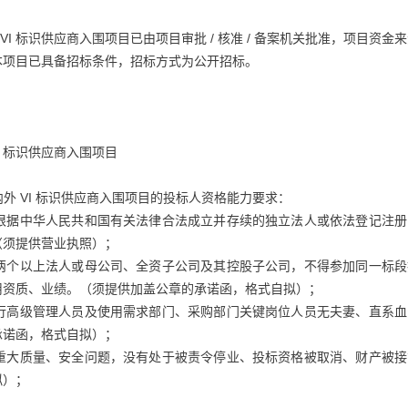
外 VI 标识供应商入围项目已由项目审批 / 核准 / 备案机关批准，项目资金
本项目已具备招标条件，招标方式为公开招标。
：
VI 标识供应商入围项目
室内外 VI 标识供应商入围项目的投标人资格能力要求：
根据中华人民共和国有关法律合法成立并存续的独立法人或依法登记注册
（须提供营业执照）；
两个以上法人或母公司、全资子公司及其控股子公司，不得参加同一标段
用资质、业绩。（须提供加盖公章的承诺函，格式自拟）；
行高级管理人员及使用需求部门、采购部门关键岗位人员无夫妻、直系血
承诺函，格式自拟）；
违约或重大质量、安全问题，没有处于被责令停业、投标资格被取消、财产被
拟）；