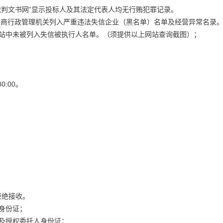
裁判文书网”显示投标人及其法定代表人均无行贿犯罪记录。
被工商行政管理机关列入严重违法失信企业（黑名单）名单及经营异常名录
”网站中未被列入失信被执行人名单。（须提供以上网站查询截图）；
30:00。
拒绝接收。
身份证；
及授权委托人身份证；