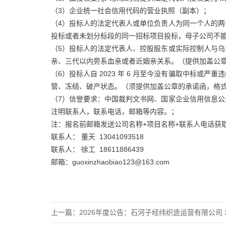
（3）企业统一社会信用代码的营业执照（副本）；
（4）投标人的法定代表人或单位负责人为同一个人的
投标或者未划分标段的同一招标项目投标，母子公司不
（5）投标人的法定代表人、控股股东或实际控制人与
亲、三代以内旁系血亲或者近姻亲关系。（提供加盖公
（6）投标人自 2023 年 6 月至今没有骗取中标或
管、冻结、破产状态。（须提供加盖公章的承诺函，格
（7）信誉要求：中国裁判文书网、国家企业信用信息
注明联系人，联系电话，邮箱等内容。；
注：报名前邮箱发送公司名称+项目名称+联系人电话获取
联系人： 董天 13041093518
联系人： 徐工 18611886439
邮箱：guoxinzhaobiao123@163.com
上一篇：
2026年度公告：石河子经纬织造运营有限公司 3 号