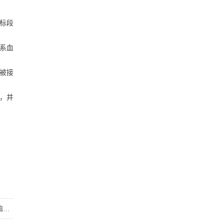
标段
系血
产被接
，并
项