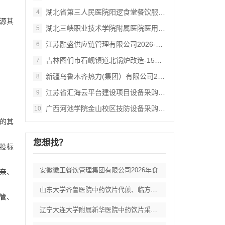
湖北省第三人民医院阳逻食堂餐饮服务招标公
4
来源其
湖北三峡职业技术学院附属医院医用耗材供应
5
江苏融盛供应链管理有限公司2026‑3期
6
吉林图们市石岘镇道北锅炉改造‑15吨生物
7
新疆乌鲁木齐热力(集团）有限公司2026
8
江苏省汇海云平台建设项目设备采购及相关服
9
广西河池学院金山校区技防设备采购 (KW
10
的其
您想找？
投标
安徽徽王餐饮管理集团有限公司2026年食
亲、
山东大学齐鲁医院中药饮片代煎、临方加工服
接管、
辽宁大连大学附属新华医院中药饮片采购项目