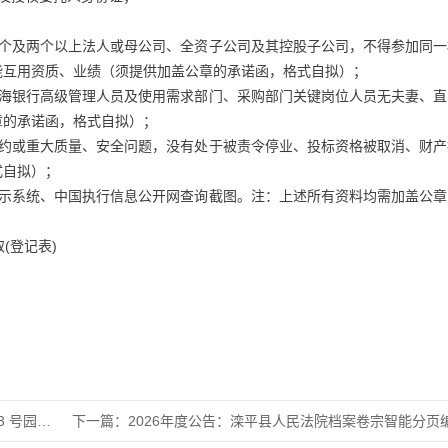
两个及两个以上法人或母公司、全资子公司及其控股子公司，不得参加同一
能互用资质、业绩（须提供加盖公章的承诺函，格式自拟）；
乌海银行高级管理人员及使用需求部门、采购部门关键岗位人员无夫妻、直
章的承诺函，格式自拟）；
严重违约或重大质量、安全问题，没有处于被责令停业、投标资格被取消、财
式自拟）；
公示系统、中国执行信息公开网查询截图。注：上述所有资料均需加盖公章
(登记表)
园区污水
下一篇：
2026年度公告：滦平县人民法院档案卷宗智能分页编码机采购