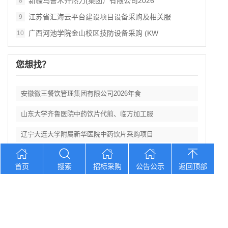
新疆乌鲁木齐热力(集团）有限公司2026
8
江苏省汇海云平台建设项目设备采购及相关服
9
广西河池学院金山校区技防设备采购 (KW
10
您想找？
安徽徽王餐饮管理集团有限公司2026年食
山东大学齐鲁医院中药饮片代煎、临方加工服
辽宁大连大学附属新华医院中药饮片采购项目
湖北省第三人民医院阳逻食堂餐饮服务招标公
首页
搜索
招标采购
公告公示
返回顶部
湖北三峡职业技术学院附属医院医用耗材供应
Copyright © 2012-2026 中招招标网 版权所有 网站备案号：
京