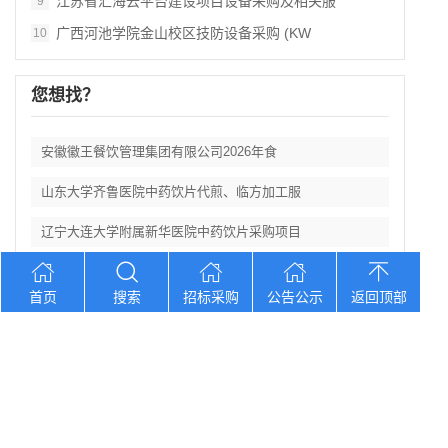
江苏省汇海云平台建设项目设备采购及相关服
9
广西河池学院金山校区技防设备采购 (KW
10
您想找？
安徽徽王餐饮管理集团有限公司2026年食
山东大学齐鲁医院中药饮片代煎、临方加工服
辽宁大连大学附属新华医院中药饮片采购项目
湖北省第三人民医院阳逻食堂餐饮服务招标公
首页
搜索
招标采购
公告公示
返回顶部
湖北三峡职业技术学院附属医院医用耗材供应
Copyright © 2012-2026 中招招标网 版权所有 网站备案号：
京
ICP备2023026371号-2