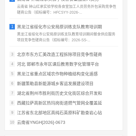
云南省 钟山红承实验学校各食堂加工人员劳务外包采购竞争性
磋商公告（招标编号：HFCSYY‑2026‑...
1
黑龙江省绥化市公安局原训练支队教育培训期
黑龙江省绥化市公安局原训练支队教育培训期间餐食供应服务
项目竞争性磋商公告（招标编号：2026‑SS‑...
北京市东方汇美改造工程拆除项目竞争性磋商
3
河北 邯郸市永年区课后教育数字化管理平台
4
黑龙江省重点区域农作物种植结构变化遥感
5
新疆策勒县新能源城乡客运发展建设项目
6
湖北省荆州市胜利街历史文化街区综合开发和
7
西藏拉萨高新区热玛岗街道燃气管网全覆盖延
8
江苏省东北部地区高纯石英原料矿勘查岩心钻
9
云南省YNGH[2026]-0673
10