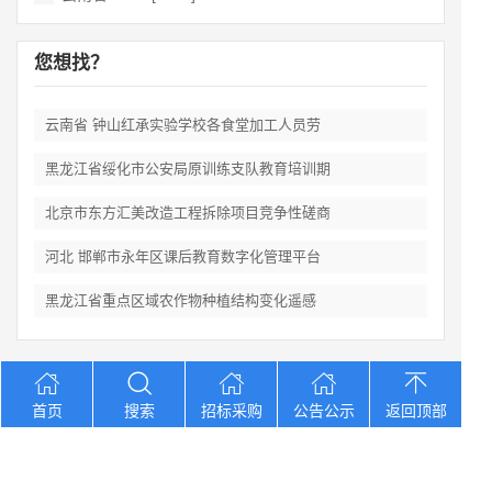
您想找？
云南省 钟山红承实验学校各食堂加工人员劳
黑龙江省绥化市公安局原训练支队教育培训期
北京市东方汇美改造工程拆除项目竞争性磋商
河北 邯郸市永年区课后教育数字化管理平台
黑龙江省重点区域农作物种植结构变化遥感
Copyright © 2012-2026 中招招标网 版权所有 网站备案号：
京
首页
搜索
招标采购
公告公示
返回顶部
ICP备2023026371号-2