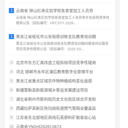
1
云南省 钟山红承实验学校各食堂加工人员劳
云南省 钟山红承实验学校各食堂加工人员劳务外包采购竞争性
磋商公告（招标编号：HFCSYY‑2026‑...
1
黑龙江省绥化市公安局原训练支队教育培训期
黑龙江省绥化市公安局原训练支队教育培训期间餐食供应服务
项目竞争性磋商公告（招标编号：2026‑SS‑...
北京市东方汇美改造工程拆除项目竞争性磋商
3
河北 邯郸市永年区课后教育数字化管理平台
4
黑龙江省重点区域农作物种植结构变化遥感
5
新疆策勒县新能源城乡客运发展建设项目
6
湖北省荆州市胜利街历史文化街区综合开发和
7
西藏拉萨高新区热玛岗街道燃气管网全覆盖延
8
江苏省东北部地区高纯石英原料矿勘查岩心钻
9
云南省YNGH[2026]-0673
10