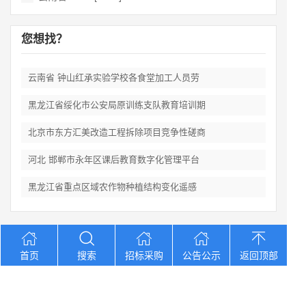
您想找？
云南省 钟山红承实验学校各食堂加工人员劳
黑龙江省绥化市公安局原训练支队教育培训期
北京市东方汇美改造工程拆除项目竞争性磋商
河北 邯郸市永年区课后教育数字化管理平台
黑龙江省重点区域农作物种植结构变化遥感
Copyright © 2012-2026 中招招标网 版权所有 网站备案号：
京
首页
搜索
招标采购
公告公示
返回顶部
ICP备2023026371号-2