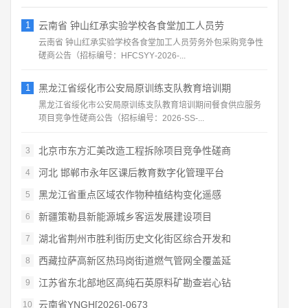
1
云南省 钟山红承实验学校各食堂加工人员劳
云南省 钟山红承实验学校各食堂加工人员劳务外包采购竞争性
磋商公告（招标编号：HFCSYY‑2026‑...
1
黑龙江省绥化市公安局原训练支队教育培训期
黑龙江省绥化市公安局原训练支队教育培训期间餐食供应服务
项目竞争性磋商公告（招标编号：2026‑SS‑...
北京市东方汇美改造工程拆除项目竞争性磋商
3
河北 邯郸市永年区课后教育数字化管理平台
4
黑龙江省重点区域农作物种植结构变化遥感
5
新疆策勒县新能源城乡客运发展建设项目
6
湖北省荆州市胜利街历史文化街区综合开发和
7
西藏拉萨高新区热玛岗街道燃气管网全覆盖延
8
江苏省东北部地区高纯石英原料矿勘查岩心钻
9
云南省YNGH[2026]-0673
10