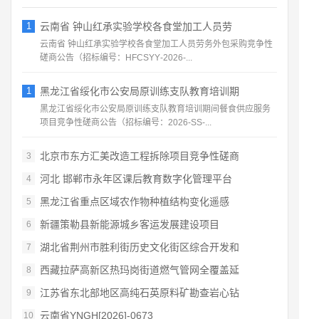
1
云南省 钟山红承实验学校各食堂加工人员劳
云南省 钟山红承实验学校各食堂加工人员劳务外包采购竞争性
磋商公告（招标编号：HFCSYY‑2026‑...
1
黑龙江省绥化市公安局原训练支队教育培训期
黑龙江省绥化市公安局原训练支队教育培训期间餐食供应服务
项目竞争性磋商公告（招标编号：2026‑SS‑...
北京市东方汇美改造工程拆除项目竞争性磋商
3
河北 邯郸市永年区课后教育数字化管理平台
4
黑龙江省重点区域农作物种植结构变化遥感
5
新疆策勒县新能源城乡客运发展建设项目
6
湖北省荆州市胜利街历史文化街区综合开发和
7
西藏拉萨高新区热玛岗街道燃气管网全覆盖延
8
江苏省东北部地区高纯石英原料矿勘查岩心钻
9
云南省YNGH[2026]-0673
10