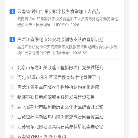
1
云南省 钟山红承实验学校各食堂加工人员劳
云南省 钟山红承实验学校各食堂加工人员劳务外包采购竞争性
磋商公告（招标编号：HFCSYY‑2026‑...
1
黑龙江省绥化市公安局原训练支队教育培训期
黑龙江省绥化市公安局原训练支队教育培训期间餐食供应服务
项目竞争性磋商公告（招标编号：2026‑SS‑...
北京市东方汇美改造工程拆除项目竞争性磋商
3
河北 邯郸市永年区课后教育数字化管理平台
4
黑龙江省重点区域农作物种植结构变化遥感
5
新疆策勒县新能源城乡客运发展建设项目
6
湖北省荆州市胜利街历史文化街区综合开发和
7
西藏拉萨高新区热玛岗街道燃气管网全覆盖延
8
江苏省东北部地区高纯石英原料矿勘查岩心钻
9
云南省YNGH[2026]-0673
10