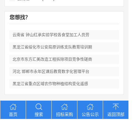
您想找？
云南省 钟山红承实验学校各食堂加工人员劳
黑龙江省绥化市公安局原训练支队教育培训期
北京市东方汇美改造工程拆除项目竞争性磋商
河北 邯郸市永年区课后教育数字化管理平台
黑龙江省重点区域农作物种植结构变化遥感
Copyright © 2012-2026 中招招标网 版权所有 网站备案号：
京
首页
搜索
招标采购
公告公示
返回顶部
ICP备2023026371号-2