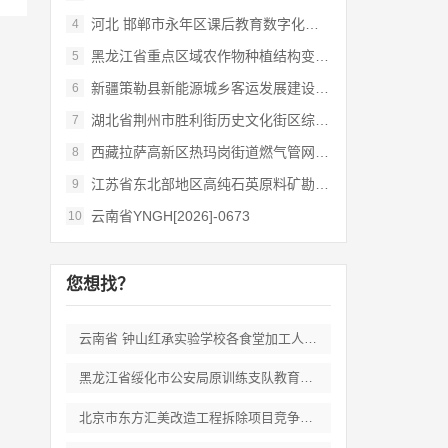
河北 邯郸市永年区课后教育数字化管理平台
4
黑龙江省重点区域农作物种植结构变化遥感
5
新疆策勒县新能源城乡客运发展建设项目
6
湖北省荆州市胜利街历史文化街区综合开发和
7
西藏拉萨高新区热玛岗街道燃气管网全覆盖延
8
江苏省东北部地区高纯石英原料矿勘查岩心钻
9
云南省YNGH[2026]-0673
10
您想找？
云南省 钟山红承实验学校各食堂加工人员劳
黑龙江省绥化市公安局原训练支队教育培训期
北京市东方汇美改造工程拆除项目竞争性磋商