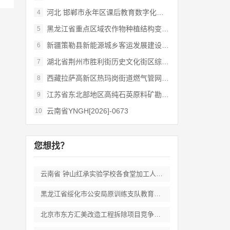
河北 邯郸市永年区课后教育数字化管理平台
4
黑龙江省重点区域农作物种植结构变化遥感
5
新疆策勒县新能源城乡客运发展建设项目
6
湖北省荆州市胜利街历史文化街区综合开发和
7
西藏拉萨高新区热玛岗街道燃气管网全覆盖延
8
江苏省东北部地区高纯石英原料矿勘查岩心钻
9
云南省YNGH[2026]-0673
10
您想找？
云南省 钟山红承实验学校各食堂加工人员劳
黑龙江省绥化市公安局原训练支队教育培训期
北京市东方汇美改造工程拆除项目竞争性磋商