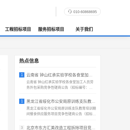
010-60868695
工程招标项目
服务招标项目
关于我们
热点信息
1
云南省 钟山红承实验学校各食堂加工人员劳
云南省 钟山红承实验学校各食堂加工人员劳
务外包采购竞争性磋商公告（招标编号：
HFCSYY‑2026‑...
1
黑龙江省绥化市公安局原训练支队教育培训期
黑龙江省绥化市公安局原训练支队教育培训期
间餐食供应服务项目竞争性磋商公告（招标编
号：2026‑SS‑...
北京市东方汇美改造工程拆除项目竞争性磋商
3