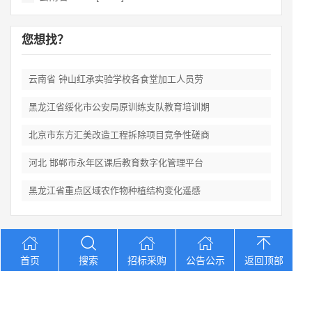
您想找？
云南省 钟山红承实验学校各食堂加工人员劳
黑龙江省绥化市公安局原训练支队教育培训期
北京市东方汇美改造工程拆除项目竞争性磋商
河北 邯郸市永年区课后教育数字化管理平台
黑龙江省重点区域农作物种植结构变化遥感
Copyright © 2012-2026 中招招标网 版权所有 网站备案号：
京
首页
搜索
招标采购
公告公示
返回顶部
ICP备2023026371号-2