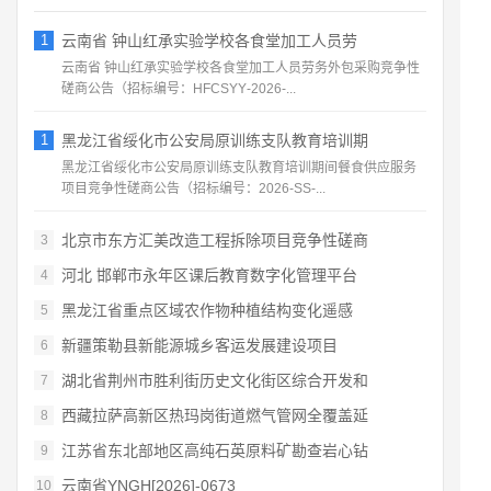
1
云南省 钟山红承实验学校各食堂加工人员劳
云南省 钟山红承实验学校各食堂加工人员劳务外包采购竞争性
磋商公告（招标编号：HFCSYY‑2026‑...
1
黑龙江省绥化市公安局原训练支队教育培训期
黑龙江省绥化市公安局原训练支队教育培训期间餐食供应服务
项目竞争性磋商公告（招标编号：2026‑SS‑...
北京市东方汇美改造工程拆除项目竞争性磋商
3
河北 邯郸市永年区课后教育数字化管理平台
4
黑龙江省重点区域农作物种植结构变化遥感
5
新疆策勒县新能源城乡客运发展建设项目
6
湖北省荆州市胜利街历史文化街区综合开发和
7
西藏拉萨高新区热玛岗街道燃气管网全覆盖延
8
江苏省东北部地区高纯石英原料矿勘查岩心钻
9
云南省YNGH[2026]-0673
10