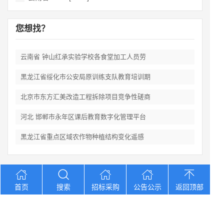
您想找？
云南省 钟山红承实验学校各食堂加工人员劳
黑龙江省绥化市公安局原训练支队教育培训期
北京市东方汇美改造工程拆除项目竞争性磋商
河北 邯郸市永年区课后教育数字化管理平台
黑龙江省重点区域农作物种植结构变化遥感
Copyright © 2012-2026 中招招标网 版权所有 网站备案号：
京
首页
搜索
招标采购
公告公示
返回顶部
ICP备2023026371号-2