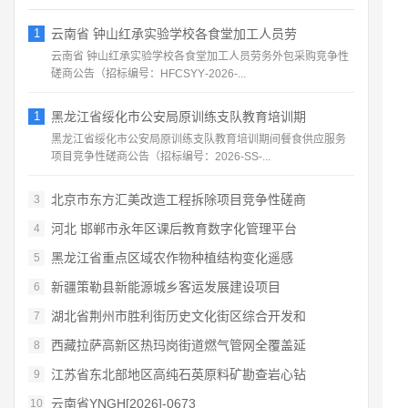
1
云南省 钟山红承实验学校各食堂加工人员劳
云南省 钟山红承实验学校各食堂加工人员劳务外包采购竞争性
磋商公告（招标编号：HFCSYY‑2026‑...
1
黑龙江省绥化市公安局原训练支队教育培训期
黑龙江省绥化市公安局原训练支队教育培训期间餐食供应服务
项目竞争性磋商公告（招标编号：2026‑SS‑...
北京市东方汇美改造工程拆除项目竞争性磋商
3
河北 邯郸市永年区课后教育数字化管理平台
4
黑龙江省重点区域农作物种植结构变化遥感
5
新疆策勒县新能源城乡客运发展建设项目
6
湖北省荆州市胜利街历史文化街区综合开发和
7
西藏拉萨高新区热玛岗街道燃气管网全覆盖延
8
江苏省东北部地区高纯石英原料矿勘查岩心钻
9
云南省YNGH[2026]-0673
10