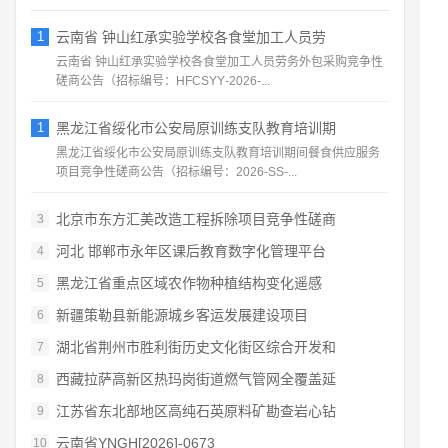
1
云南省 钟山红承实验学校各食堂加工人员劳
云南省 钟山红承实验学校各食堂加工人员劳务外包采购竞争性
磋商公告（招标编号：HFCSYY‑2026‑...
1
黑龙江省绥化市公安局原训练支队教育培训期
黑龙江省绥化市公安局原训练支队教育培训期间餐食供应服务
项目竞争性磋商公告（招标编号：2026‑SS‑...
北京市东方汇美改造工程拆除项目竞争性磋商
3
河北 邯郸市永年区课后教育数字化管理平台
4
黑龙江省重点区域农作物种植结构变化遥感
5
新疆策勒县新能源城乡客运发展建设项目
6
湖北省荆州市胜利街历史文化街区综合开发和
7
西藏拉萨高新区热玛岗街道燃气管网全覆盖延
8
江苏省东北部地区高纯石英原料矿勘查岩心钻
9
云南省YNGH[2026]-0673
10