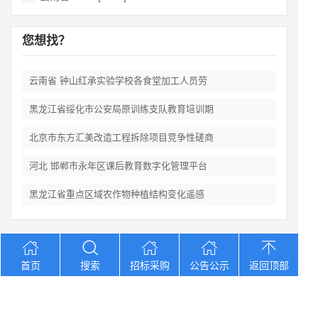
您想找？
云南省 钟山红承实验学校各食堂加工人员劳
黑龙江省绥化市公安局原训练支队教育培训期
北京市东方汇美改造工程拆除项目竞争性磋商
河北 邯郸市永年区课后教育数字化管理平台
黑龙江省重点区域农作物种植结构变化遥感
Copyright © 2012-2026 中招招标网 版权所有 网站备案号：
京
首页
搜索
招标采购
公告公示
返回顶部
ICP备2023026371号-2