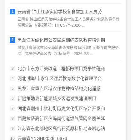
1
云南省 钟山红承实验学校各食堂加工人员劳
云南省 钟山红承实验学校各食堂加工人员劳务外包采购竞争性
磋商公告（招标编号：HFCSYY‑2026‑...
1
黑龙江省绥化市公安局原训练支队教育培训期
黑龙江省绥化市公安局原训练支队教育培训期间餐食供应服务
项目竞争性磋商公告（招标编号：2026‑SS‑...
北京市东方汇美改造工程拆除项目竞争性磋商
3
河北 邯郸市永年区课后教育数字化管理平台
4
黑龙江省重点区域农作物种植结构变化遥感
5
新疆策勒县新能源城乡客运发展建设项目
6
湖北省荆州市胜利街历史文化街区综合开发和
7
西藏拉萨高新区热玛岗街道燃气管网全覆盖延
8
江苏省东北部地区高纯石英原料矿勘查岩心钻
9
云南省YNGH[2026]-0673
10