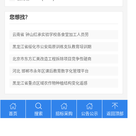
您想找？
云南省 钟山红承实验学校各食堂加工人员劳
黑龙江省绥化市公安局原训练支队教育培训期
北京市东方汇美改造工程拆除项目竞争性磋商
河北 邯郸市永年区课后教育数字化管理平台
黑龙江省重点区域农作物种植结构变化遥感
Copyright © 2012-2026 中招招标网 版权所有 网站备案号：
京
首页
搜索
招标采购
公告公示
返回顶部
ICP备2023026371号-2