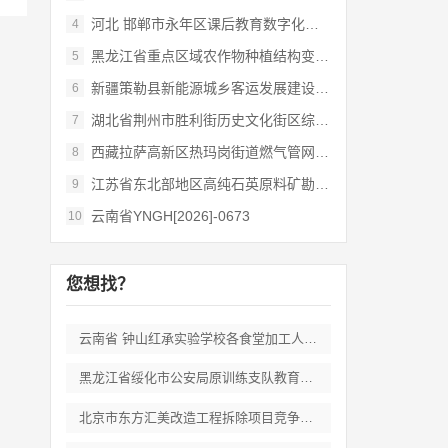
河北 邯郸市永年区课后教育数字化管理平台
4
黑龙江省重点区域农作物种植结构变化遥感
5
新疆策勒县新能源城乡客运发展建设项目
6
湖北省荆州市胜利街历史文化街区综合开发和
7
西藏拉萨高新区热玛岗街道燃气管网全覆盖延
8
江苏省东北部地区高纯石英原料矿勘查岩心钻
9
云南省YNGH[2026]-0673
10
您想找？
云南省 钟山红承实验学校各食堂加工人员劳
黑龙江省绥化市公安局原训练支队教育培训期
北京市东方汇美改造工程拆除项目竞争性磋商