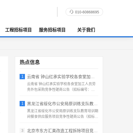
010-60868695
工程招标项目
服务招标项目
关于我们
热点信息
1
云南省 钟山红承实验学校各食堂加工人员劳
云南省 钟山红承实验学校各食堂加工人员劳
务外包采购竞争性磋商公告（招标编号：
HFCSYY‑2026‑...
1
黑龙江省绥化市公安局原训练支队教育培训期
黑龙江省绥化市公安局原训练支队教育培训期
间餐食供应服务项目竞争性磋商公告（招标编
号：2026‑SS‑...
北京市东方汇美改造工程拆除项目竞争性磋商
3