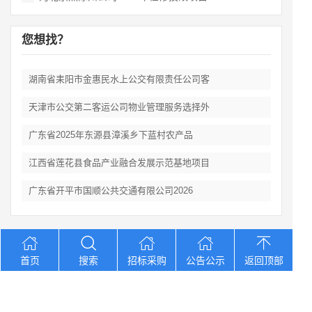
您想找？
湖南省耒阳市金惠民水上公交有限责任公司客
天津市公交第二客运公司物业管理服务选择外
广东省2025年东源县漳溪乡下蓝村农产品
江西省莲花县食品产业融合发展示范基地项目
广东省开平市国顺公共交通有限公司2026
Copyright © 2012-2026 中招招标网 版权所有 网站备案号：
京
首页
搜索
招标采购
公告公示
返回顶部
ICP备2023026371号-2