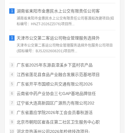
1
湖南省耒阳市金惠民水上公交有限责任公司客
湖南省耒阳市金惠民水上公交有限责任公司客渡船改建项目(招
标编号：HNZT-2026ZZ076)项目所...
1
天津市公交第二客运公司物业管理服务选择外
天津市公交第二客运公司物业管理服务选择外包服务公司项目
(招标编号：BJSJ202608201)项目所...
广东省2025年东源县漳溪乡下蓝村农产品
3
江西省莲花县食品产业融合发展示范基地项目
4
广东省开平市国顺公共交通有限公司2026
5
云南省中药产业协会三七GAP基地品牌信任
6
辽宁省大连高新园区广源热力有限公司202
7
广东省嘉应学院2026年工会会员春秋游活
8
北京市朝阳区崔各庄第二社区卫生服务中心职
9
河北京热涿州公司2026年检修技改项目-
10