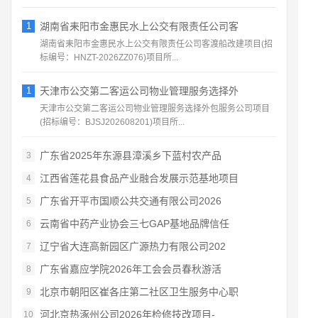
1
湖南省耒阳市金惠民水上公交有限责任公司客
湖南省耒阳市金惠民水上公交有限责任公司客渡船改建项目(招
标编号：HNZT-2026ZZ076)项目所...
1
天津市公交第二客运公司物业管理服务选择外
天津市公交第二客运公司物业管理服务选择外包服务公司项目
(招标编号：BJSJ202608201)项目所...
广东省2025年东源县漳溪乡下蓝村农产品
3
江西省莲花县食品产业融合发展示范基地项目
4
广东省开平市国顺公共交通有限公司2026
5
云南省中药产业协会三七GAP基地品牌信任
6
辽宁省大连高新园区广源热力有限公司202
7
广东省嘉应学院2026年工会会员春秋游活
8
北京市朝阳区崔各庄第二社区卫生服务中心职
9
河北京热涿州公司2026年检修技改项目-
10