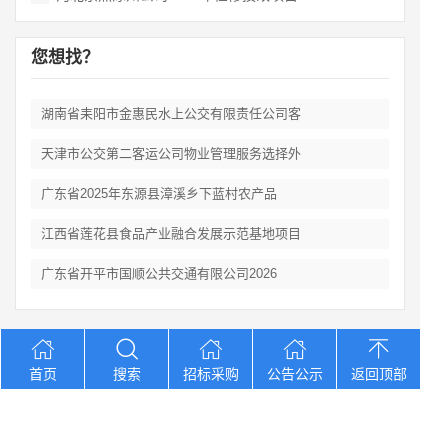
您想找？
湖南省耒阳市金惠民水上公交有限责任公司客
天津市公交第二客运公司物业管理服务选择外
广东省2025年东源县漳溪乡下蓝村农产品
江西省莲花县食品产业融合发展示范基地项目
广东省开平市国顺公共交通有限公司2026
Copyright © 2012-2026 中招招标网 版权所有 网站备案号：
京
首页
搜索
招标采购
公告公示
返回顶部
ICP备2023026371号-2