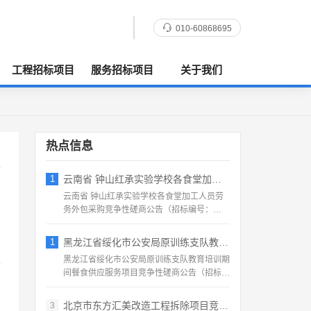
010-60868695
工程招标项目
服务招标项目
关于我们
热点信息
1
云南省 钟山红承实验学校各食堂加工人员劳
云南省 钟山红承实验学校各食堂加工人员劳
务外包采购竞争性磋商公告（招标编号：
HFCSYY‑2026‑...
1
黑龙江省绥化市公安局原训练支队教育培训期
黑龙江省绥化市公安局原训练支队教育培训期
间餐食供应服务项目竞争性磋商公告（招标编
号：2026‑SS‑...
北京市东方汇美改造工程拆除项目竞争性磋商
3