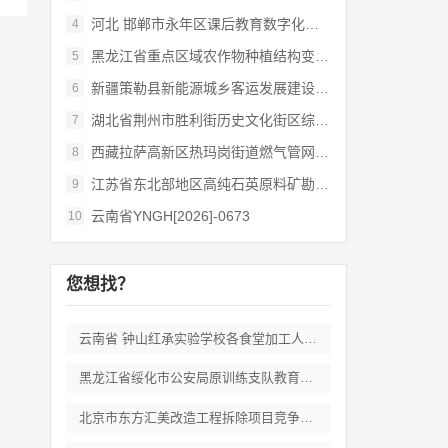
河北 邯郸市永年区课后教育数字化管理平台
4
黑龙江省重点区域农作物种植结构变化遥感
5
新疆策勒县新能源城乡客运发展建设项目
6
湖北省荆州市胜利街历史文化街区综合开发和
7
西藏拉萨高新区热玛岗街道燃气管网全覆盖延
8
江苏省东北部地区高纯石英原料矿勘查岩心钻
9
云南省YNGH[2026]-0673
10
您想找？
云南省 钟山红承实验学校各食堂加工人员劳
黑龙江省绥化市公安局原训练支队教育培训期
北京市东方汇美改造工程拆除项目竞争性磋商