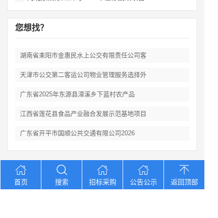
您想找？
湖南省耒阳市金惠民水上公交有限责任公司客
天津市公交第二客运公司物业管理服务选择外
广东省2025年东源县漳溪乡下蓝村农产品
江西省莲花县食品产业融合发展示范基地项目
广东省开平市国顺公共交通有限公司2026
Copyright © 2012-2026 中招招标网 版权所有 网站备案号：
京
首页
搜索
招标采购
公告公示
返回顶部
ICP备2023026371号-2