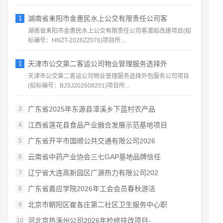
1
湖南省耒阳市金惠民水上公交有限责任公司客
湖南省耒阳市金惠民水上公交有限责任公司客渡船改建项目(招
标编号：HNZT-2026ZZ076)项目所...
1
天津市公交第二客运公司物业管理服务选择外
天津市公交第二客运公司物业管理服务选择外包服务公司项目
(招标编号：BJSJ202608201)项目所...
广东省2025年东源县漳溪乡下蓝村农产品
3
江西省莲花县食品产业融合发展示范基地项目
4
广东省开平市国顺公共交通有限公司2026
5
云南省中药产业协会三七GAP基地品牌信任
6
辽宁省大连高新园区广源热力有限公司202
7
广东省嘉应学院2026年工会会员春秋游活
8
北京市朝阳区崔各庄第二社区卫生服务中心职
9
河北京热涿州公司2026年检修技改项目-
10