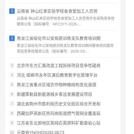
1
云南省 钟山红承实验学校各食堂加工人员劳
云南省 钟山红承实验学校各食堂加工人员劳务外包采购竞争性
磋商公告（招标编号：HFCSYY‑2026‑...
1
黑龙江省绥化市公安局原训练支队教育培训期
黑龙江省绥化市公安局原训练支队教育培训期间餐食供应服务
项目竞争性磋商公告（招标编号：2026‑SS‑...
北京市东方汇美改造工程拆除项目竞争性磋商
3
河北 邯郸市永年区课后教育数字化管理平台
4
黑龙江省重点区域农作物种植结构变化遥感
5
新疆策勒县新能源城乡客运发展建设项目
6
湖北省荆州市胜利街历史文化街区综合开发和
7
西藏拉萨高新区热玛岗街道燃气管网全覆盖延
8
江苏省东北部地区高纯石英原料矿勘查岩心钻
9
云南省YNGH[2026]-0673
10