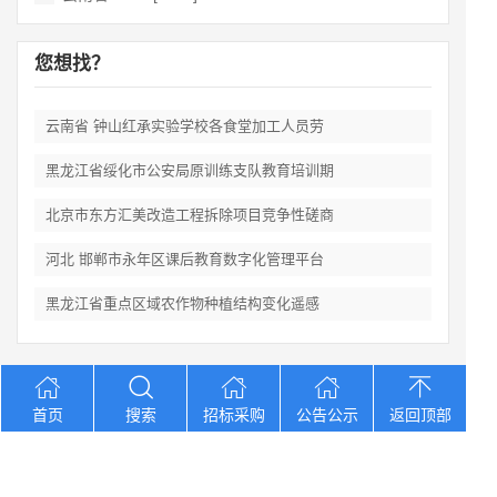
您想找？
云南省 钟山红承实验学校各食堂加工人员劳
黑龙江省绥化市公安局原训练支队教育培训期
北京市东方汇美改造工程拆除项目竞争性磋商
河北 邯郸市永年区课后教育数字化管理平台
黑龙江省重点区域农作物种植结构变化遥感
Copyright © 2012-2026 中招招标网 版权所有 网站备案号：
京
首页
搜索
招标采购
公告公示
返回顶部
ICP备2023026371号-2