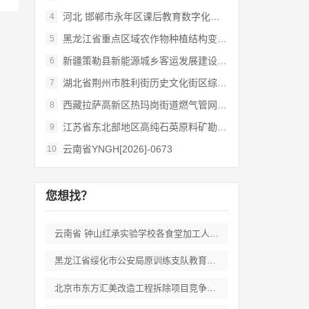
河北 邯郸市永年区课后教育数字化管理平台
4
黑龙江省重点区域农作物种植结构变化遥感
5
新疆策勒县新能源城乡客运发展建设项目
6
湖北省荆州市胜利街历史文化街区综合开发和
7
西藏拉萨高新区热玛岗街道燃气管网全覆盖延
8
江苏省东北部地区高纯石英原料矿勘查岩心钻
9
云南省YNGH[2026]-0673
10
您想找？
云南省 钟山红承实验学校各食堂加工人员劳
黑龙江省绥化市公安局原训练支队教育培训期
北京市东方汇美改造工程拆除项目竞争性磋商