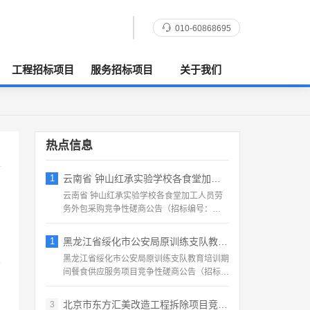
010-60868695
工程招标项目
服务招标项目
关于我们
热点信息
1
云南省 钟山红承实验学校各食堂加工人员劳
云南省 钟山红承实验学校各食堂加工人员劳
务外包采购竞争性磋商公告（招标编号：
HFCSYY‑2026‑...
1
黑龙江省绥化市公安局原训练支队教育培训期
黑龙江省绥化市公安局原训练支队教育培训期
间餐食供应服务项目竞争性磋商公告（招标编
号：2026‑SS‑...
北京市东方汇美改造工程拆除项目竞争性磋商
3