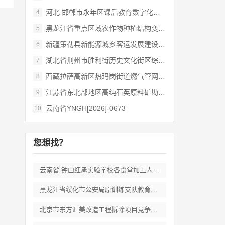
河北 邯郸市永年区课后教育数字化管理平台
4
黑龙江省重点区域农作物种植结构变化遥感
5
新疆策勒县新能源城乡客运发展建设项目
6
湖北省荆州市胜利街历史文化街区综合开发和
7
西藏拉萨高新区热玛岗街道燃气管网全覆盖延
8
江苏省东北部地区高纯石英原料矿勘查岩心钻
9
云南省YNGH[2026]-0673
10
您想找？
云南省 钟山红承实验学校各食堂加工人员劳
黑龙江省绥化市公安局原训练支队教育培训期
北京市东方汇美改造工程拆除项目竞争性磋商