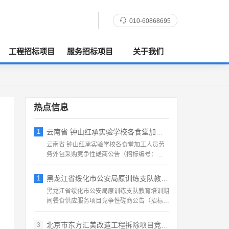
010-60868695
工程招标项目
服务招标项目
关于我们
热点信息
1
云南省 钟山红承实验学校各食堂加工人员劳
云南省 钟山红承实验学校各食堂加工人员劳
务外包采购竞争性磋商公告（招标编号：
HFCSYY‑2026‑...
1
黑龙江省绥化市公安局原训练支队教育培训期
黑龙江省绥化市公安局原训练支队教育培训期
间餐食供应服务项目竞争性磋商公告（招标编
号：2026‑SS‑...
北京市东方汇美改造工程拆除项目竞争性磋商
3