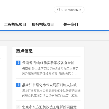
010-60868695
工程招标项目
服务招标项目
关于我们
热点信息
1
云南省 钟山红承实验学校各食堂加工人员劳
云南省 钟山红承实验学校各食堂加工人员劳
务外包采购竞争性磋商公告（招标编号：
HFCSYY‑2026‑...
1
黑龙江省绥化市公安局原训练支队教育培训期
黑龙江省绥化市公安局原训练支队教育培训期
间餐食供应服务项目竞争性磋商公告（招标编
号：2026‑SS‑...
北京市东方汇美改造工程拆除项目竞争性磋商
3