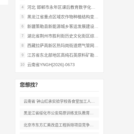
河北 邯郸市永年区课后教育数字化管理平台
4
黑龙江省重点区域农作物种植结构变化遥感
5
新疆策勒县新能源城乡客运发展建设项目
6
湖北省荆州市胜利街历史文化街区综合开发和
7
西藏拉萨高新区热玛岗街道燃气管网全覆盖延
8
江苏省东北部地区高纯石英原料矿勘查岩心钻
9
云南省YNGH[2026]-0673
10
您想找？
云南省 钟山红承实验学校各食堂加工人员劳
黑龙江省绥化市公安局原训练支队教育培训期
北京市东方汇美改造工程拆除项目竞争性磋商