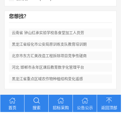
您想找？
云南省 钟山红承实验学校各食堂加工人员劳
黑龙江省绥化市公安局原训练支队教育培训期
北京市东方汇美改造工程拆除项目竞争性磋商
河北 邯郸市永年区课后教育数字化管理平台
黑龙江省重点区域农作物种植结构变化遥感
Copyright © 2012-2026 中招招标网 版权所有 网站备案号：
京
首页
搜索
招标采购
公告公示
返回顶部
ICP备2023026371号-2