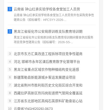
1
云南省 钟山红承实验学校各食堂加工人员劳
云南省 钟山红承实验学校各食堂加工人员劳务外包采购竞争性
磋商公告（招标编号：HFCSYY‑2026‑...
1
黑龙江省绥化市公安局原训练支队教育培训期
黑龙江省绥化市公安局原训练支队教育培训期间餐食供应服务
项目竞争性磋商公告（招标编号：2026‑SS‑...
北京市东方汇美改造工程拆除项目竞争性磋商
3
河北 邯郸市永年区课后教育数字化管理平台
4
黑龙江省重点区域农作物种植结构变化遥感
5
新疆策勒县新能源城乡客运发展建设项目
6
湖北省荆州市胜利街历史文化街区综合开发和
7
西藏拉萨高新区热玛岗街道燃气管网全覆盖延
8
江苏省东北部地区高纯石英原料矿勘查岩心钻
9
云南省YNGH[2026]-0673
10