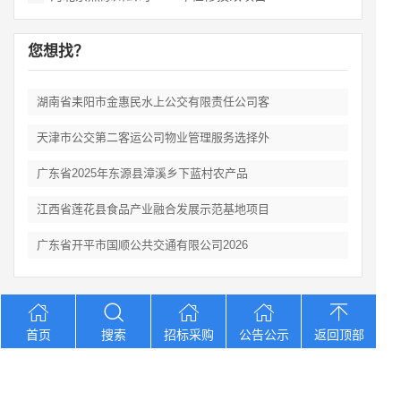
您想找？
湖南省耒阳市金惠民水上公交有限责任公司客
天津市公交第二客运公司物业管理服务选择外
广东省2025年东源县漳溪乡下蓝村农产品
江西省莲花县食品产业融合发展示范基地项目
广东省开平市国顺公共交通有限公司2026
Copyright © 2012-2026 中招招标网 版权所有 网站备案号：
京
首页
搜索
招标采购
公告公示
返回顶部
ICP备2023026371号-2