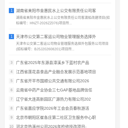
1
湖南省耒阳市金惠民水上公交有限责任公司客
湖南省耒阳市金惠民水上公交有限责任公司客渡船改建项目(招
标编号：HNZT-2026ZZ076)项目所...
1
天津市公交第二客运公司物业管理服务选择外
天津市公交第二客运公司物业管理服务选择外包服务公司项目
(招标编号：BJSJ202608201)项目所...
广东省2025年东源县漳溪乡下蓝村农产品
3
江西省莲花县食品产业融合发展示范基地项目
4
广东省开平市国顺公共交通有限公司2026
5
云南省中药产业协会三七GAP基地品牌信任
6
辽宁省大连高新园区广源热力有限公司202
7
广东省嘉应学院2026年工会会员春秋游活
8
北京市朝阳区崔各庄第二社区卫生服务中心职
9
河北京热涿州公司2026年检修技改项目-
10