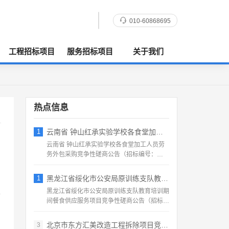
010-60868695
工程招标项目
服务招标项目
关于我们
热点信息
1
云南省 钟山红承实验学校各食堂加工人员劳
云南省 钟山红承实验学校各食堂加工人员劳
务外包采购竞争性磋商公告（招标编号：
HFCSYY‑2026‑...
1
黑龙江省绥化市公安局原训练支队教育培训期
黑龙江省绥化市公安局原训练支队教育培训期
间餐食供应服务项目竞争性磋商公告（招标编
号：2026‑SS‑...
北京市东方汇美改造工程拆除项目竞争性磋商
3