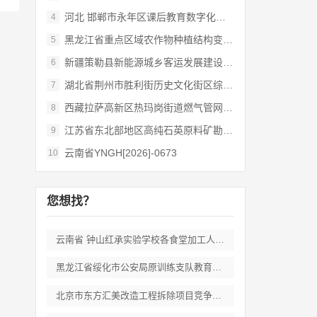
河北 邯郸市永年区课后教育数字化管理平台
4
黑龙江省重点区域农作物种植结构变化遥感
5
新疆策勒县新能源城乡客运发展建设项目
6
湖北省荆州市胜利街历史文化街区综合开发和
7
西藏拉萨高新区热玛岗街道燃气管网全覆盖延
8
江苏省东北部地区高纯石英原料矿勘查岩心钻
9
云南省YNGH[2026]-0673
10
您想找？
云南省 钟山红承实验学校各食堂加工人员劳
黑龙江省绥化市公安局原训练支队教育培训期
北京市东方汇美改造工程拆除项目竞争性磋商