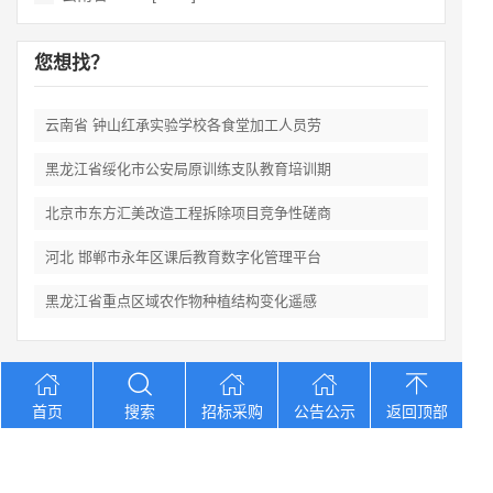
您想找？
云南省 钟山红承实验学校各食堂加工人员劳
黑龙江省绥化市公安局原训练支队教育培训期
北京市东方汇美改造工程拆除项目竞争性磋商
河北 邯郸市永年区课后教育数字化管理平台
黑龙江省重点区域农作物种植结构变化遥感
Copyright © 2012-2026 中招招标网 版权所有 网站备案号：
京
首页
搜索
招标采购
公告公示
返回顶部
ICP备2023026371号-2