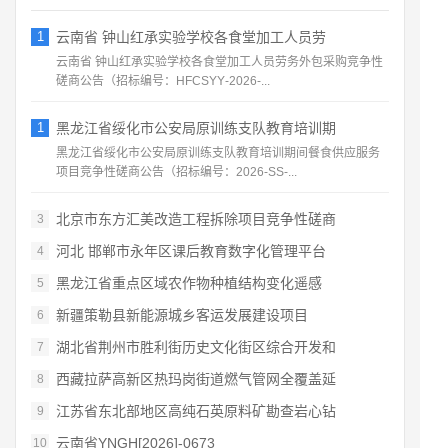
1
云南省 钟山红承实验学校各食堂加工人员劳
云南省 钟山红承实验学校各食堂加工人员劳务外包采购竞争性
磋商公告（招标编号：HFCSYY‑2026‑...
1
黑龙江省绥化市公安局原训练支队教育培训期
黑龙江省绥化市公安局原训练支队教育培训期间餐食供应服务
项目竞争性磋商公告（招标编号：2026‑SS‑...
北京市东方汇美改造工程拆除项目竞争性磋商
3
河北 邯郸市永年区课后教育数字化管理平台
4
黑龙江省重点区域农作物种植结构变化遥感
5
新疆策勒县新能源城乡客运发展建设项目
6
湖北省荆州市胜利街历史文化街区综合开发和
7
西藏拉萨高新区热玛岗街道燃气管网全覆盖延
8
江苏省东北部地区高纯石英原料矿勘查岩心钻
9
云南省YNGH[2026]-0673
10