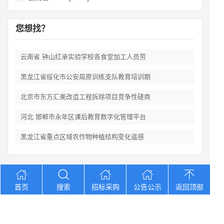
您想找？
云南省 钟山红承实验学校各食堂加工人员劳
黑龙江省绥化市公安局原训练支队教育培训期
北京市东方汇美改造工程拆除项目竞争性磋商
河北 邯郸市永年区课后教育数字化管理平台
黑龙江省重点区域农作物种植结构变化遥感
Copyright © 2012-2026 中招招标网 版权所有 网站备案号：
京
首页
搜索
招标采购
公告公示
返回顶部
ICP备2023026371号-2