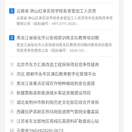
1
云南省 钟山红承实验学校各食堂加工人员劳
云南省 钟山红承实验学校各食堂加工人员劳务外包采购竞争性
磋商公告（招标编号：HFCSYY‑2026‑...
1
黑龙江省绥化市公安局原训练支队教育培训期
黑龙江省绥化市公安局原训练支队教育培训期间餐食供应服务
项目竞争性磋商公告（招标编号：2026‑SS‑...
北京市东方汇美改造工程拆除项目竞争性磋商
3
河北 邯郸市永年区课后教育数字化管理平台
4
黑龙江省重点区域农作物种植结构变化遥感
5
新疆策勒县新能源城乡客运发展建设项目
6
湖北省荆州市胜利街历史文化街区综合开发和
7
西藏拉萨高新区热玛岗街道燃气管网全覆盖延
8
江苏省东北部地区高纯石英原料矿勘查岩心钻
9
云南省YNGH[2026]-0673
10