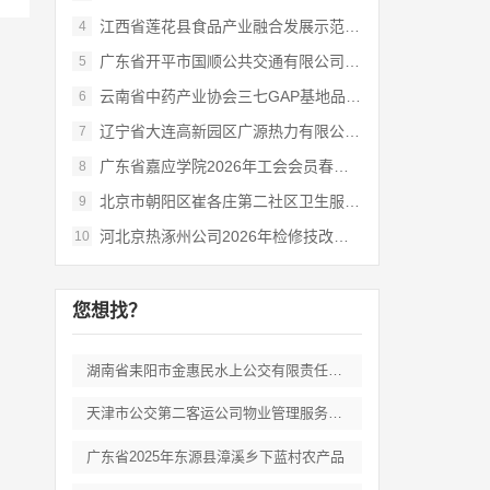
江西省莲花县食品产业融合发展示范基地项目
4
广东省开平市国顺公共交通有限公司2026
5
云南省中药产业协会三七GAP基地品牌信任
6
辽宁省大连高新园区广源热力有限公司202
7
广东省嘉应学院2026年工会会员春秋游活
8
北京市朝阳区崔各庄第二社区卫生服务中心职
9
河北京热涿州公司2026年检修技改项目-
10
您想找？
湖南省耒阳市金惠民水上公交有限责任公司客
天津市公交第二客运公司物业管理服务选择外
广东省2025年东源县漳溪乡下蓝村农产品