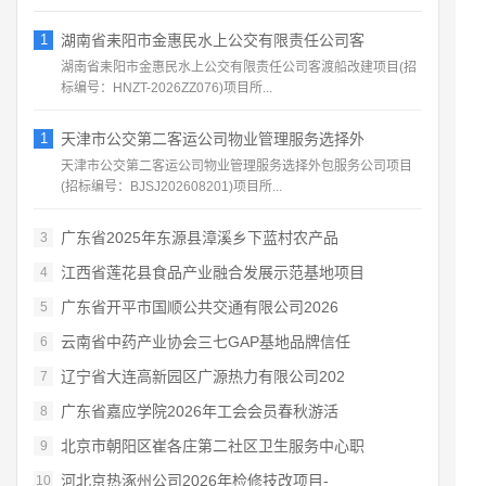
1
湖南省耒阳市金惠民水上公交有限责任公司客
湖南省耒阳市金惠民水上公交有限责任公司客渡船改建项目(招
标编号：HNZT-2026ZZ076)项目所...
1
天津市公交第二客运公司物业管理服务选择外
天津市公交第二客运公司物业管理服务选择外包服务公司项目
(招标编号：BJSJ202608201)项目所...
广东省2025年东源县漳溪乡下蓝村农产品
3
江西省莲花县食品产业融合发展示范基地项目
4
广东省开平市国顺公共交通有限公司2026
5
云南省中药产业协会三七GAP基地品牌信任
6
辽宁省大连高新园区广源热力有限公司202
7
广东省嘉应学院2026年工会会员春秋游活
8
北京市朝阳区崔各庄第二社区卫生服务中心职
9
河北京热涿州公司2026年检修技改项目-
10