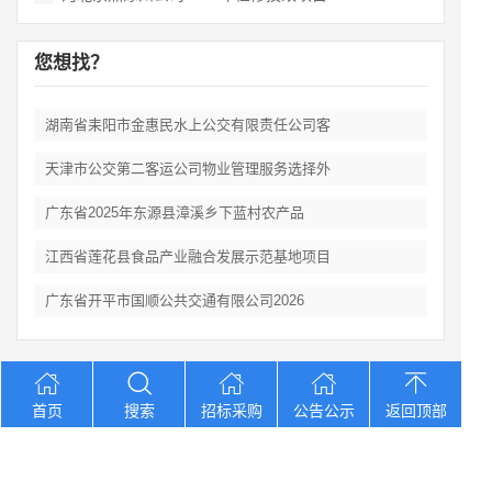
您想找？
湖南省耒阳市金惠民水上公交有限责任公司客
天津市公交第二客运公司物业管理服务选择外
广东省2025年东源县漳溪乡下蓝村农产品
江西省莲花县食品产业融合发展示范基地项目
广东省开平市国顺公共交通有限公司2026
Copyright © 2012-2026 中招招标网 版权所有 网站备案号：
京
首页
搜索
招标采购
公告公示
返回顶部
ICP备2023026371号-2