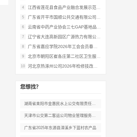
江西省莲花县食品产业融合发展示范基地项目
4
广东省开平市国顺公共交通有限公司2026
5
云南省中药产业协会三七GAP基地品牌信任
6
辽宁省大连高新园区广源热力有限公司202
7
广东省嘉应学院2026年工会会员春秋游活
8
北京市朝阳区崔各庄第二社区卫生服务中心职
9
河北京热涿州公司2026年检修技改项目-
10
您想找？
湖南省耒阳市金惠民水上公交有限责任公司客
天津市公交第二客运公司物业管理服务选择外
广东省2025年东源县漳溪乡下蓝村农产品