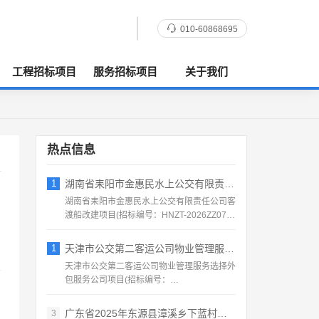
010-60868695
工程招标项目
服务招标项目
关于我们
热点信息
1
湖南省耒阳市金惠民水上公交有限责任公司客
湖南省耒阳市金惠民水上公交有限责任公司客
渡船改建项目(招标编号：HNZT-2026ZZ076)
项目所...
1
天津市公交第二客运公司物业管理服务选择外
天津市公交第二客运公司物业管理服务选择外
包服务公司项目(招标编号：
BJSJ202608201)项目所...
广东省2025年东源县漳溪乡下蓝村农产品
3