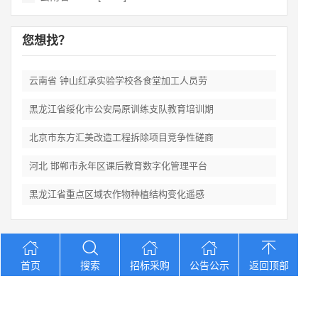
您想找？
云南省 钟山红承实验学校各食堂加工人员劳
黑龙江省绥化市公安局原训练支队教育培训期
北京市东方汇美改造工程拆除项目竞争性磋商
河北 邯郸市永年区课后教育数字化管理平台
黑龙江省重点区域农作物种植结构变化遥感
Copyright © 2012-2026 中招招标网 版权所有 网站备案号：
京
首页
搜索
招标采购
公告公示
返回顶部
ICP备2023026371号-2