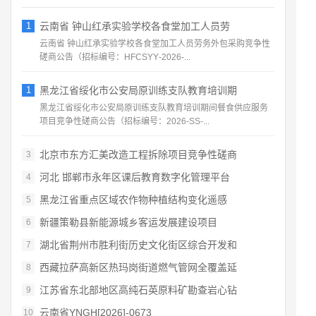
1
云南省 钟山红承实验学校各食堂加工人员劳
云南省 钟山红承实验学校各食堂加工人员劳务外包采购竞争性
磋商公告（招标编号：HFCSYY‑2026‑...
1
黑龙江省绥化市公安局原训练支队教育培训期
黑龙江省绥化市公安局原训练支队教育培训期间餐食供应服务
项目竞争性磋商公告（招标编号：2026‑SS‑...
北京市东方汇美改造工程拆除项目竞争性磋商
3
河北 邯郸市永年区课后教育数字化管理平台
4
黑龙江省重点区域农作物种植结构变化遥感
5
新疆策勒县新能源城乡客运发展建设项目
6
湖北省荆州市胜利街历史文化街区综合开发和
7
西藏拉萨高新区热玛岗街道燃气管网全覆盖延
8
江苏省东北部地区高纯石英原料矿勘查岩心钻
9
云南省YNGH[2026]-0673
10