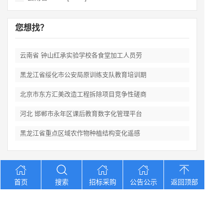
您想找？
云南省 钟山红承实验学校各食堂加工人员劳
黑龙江省绥化市公安局原训练支队教育培训期
北京市东方汇美改造工程拆除项目竞争性磋商
河北 邯郸市永年区课后教育数字化管理平台
黑龙江省重点区域农作物种植结构变化遥感
Copyright © 2012-2026 中招招标网 版权所有 网站备案号：
京
首页
搜索
招标采购
公告公示
返回顶部
ICP备2023026371号-2