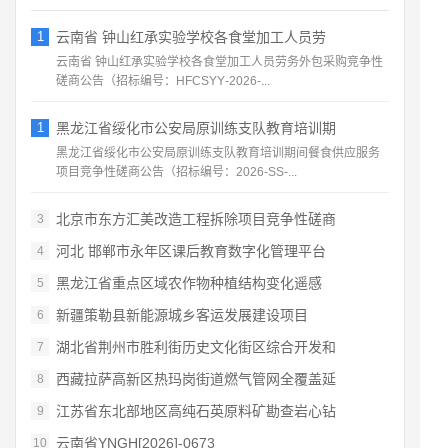
1
云南省 钟山红承实验学校各食堂加工人员劳
云南省 钟山红承实验学校各食堂加工人员劳务外包采购竞争性
磋商公告（招标编号：HFCSYY‑2026‑...
1
黑龙江省绥化市公安局原训练支队教育培训期
黑龙江省绥化市公安局原训练支队教育培训期间餐食供应服务
项目竞争性磋商公告（招标编号：2026‑SS‑...
北京市东方汇美改造工程拆除项目竞争性磋商
3
河北 邯郸市永年区课后教育数字化管理平台
4
黑龙江省重点区域农作物种植结构变化遥感
5
新疆策勒县新能源城乡客运发展建设项目
6
湖北省荆州市胜利街历史文化街区综合开发和
7
西藏拉萨高新区热玛岗街道燃气管网全覆盖延
8
江苏省东北部地区高纯石英原料矿勘查岩心钻
9
云南省YNGH[2026]-0673
10