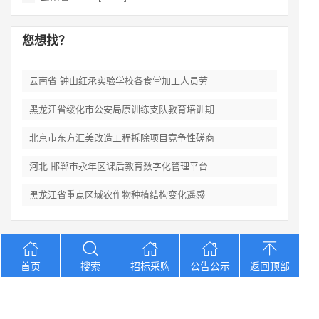
您想找？
云南省 钟山红承实验学校各食堂加工人员劳
黑龙江省绥化市公安局原训练支队教育培训期
北京市东方汇美改造工程拆除项目竞争性磋商
河北 邯郸市永年区课后教育数字化管理平台
黑龙江省重点区域农作物种植结构变化遥感
Copyright © 2012-2026 中招招标网 版权所有 网站备案号：
京
首页
搜索
招标采购
公告公示
返回顶部
ICP备2023026371号-2