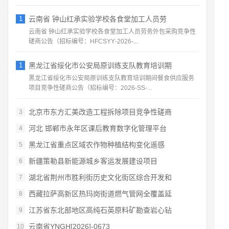
1
云南省 钟山红承实验学校各食堂加工人员劳
云南省 钟山红承实验学校各食堂加工人员劳务外包采购竞争性
磋商公告（招标编号：HFCSYY‑2026‑...
1
黑龙江省绥化市公安局原训练支队教育培训期
黑龙江省绥化市公安局原训练支队教育培训期间餐食供应服务
项目竞争性磋商公告（招标编号：2026‑SS‑...
北京市东方汇美改造工程拆除项目竞争性磋商
3
河北 邯郸市永年区课后教育数字化管理平台
4
黑龙江省重点区域农作物种植结构变化遥感
5
新疆策勒县新能源城乡客运发展建设项目
6
湖北省荆州市胜利街历史文化街区综合开发和
7
西藏拉萨高新区热玛岗街道燃气管网全覆盖延
8
江苏省东北部地区高纯石英原料矿勘查岩心钻
9
云南省YNGH[2026]-0673
10