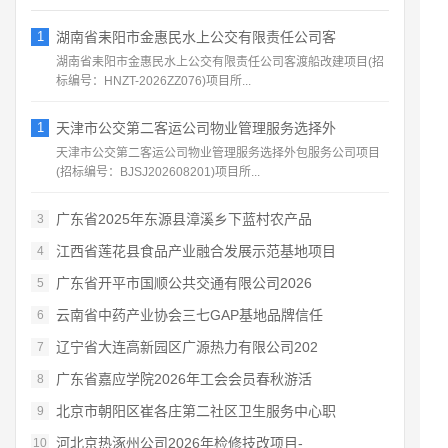
1
湖南省耒阳市金惠民水上公交有限责任公司客
湖南省耒阳市金惠民水上公交有限责任公司客渡船改建项目(招
标编号：HNZT-2026ZZ076)项目所...
1
天津市公交第二客运公司物业管理服务选择外
天津市公交第二客运公司物业管理服务选择外包服务公司项目
(招标编号：BJSJ202608201)项目所...
广东省2025年东源县漳溪乡下蓝村农产品
3
江西省莲花县食品产业融合发展示范基地项目
4
广东省开平市国顺公共交通有限公司2026
5
云南省中药产业协会三七GAP基地品牌信任
6
辽宁省大连高新园区广源热力有限公司202
7
广东省嘉应学院2026年工会会员春秋游活
8
北京市朝阳区崔各庄第二社区卫生服务中心职
9
河北京热涿州公司2026年检修技改项目-
10