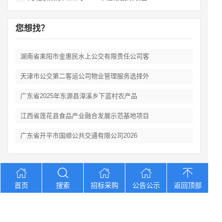
您想找？
湖南省耒阳市金惠民水上公交有限责任公司客
天津市公交第二客运公司物业管理服务选择外
广东省2025年东源县漳溪乡下蓝村农产品
江西省莲花县食品产业融合发展示范基地项目
广东省开平市国顺公共交通有限公司2026
Copyright © 2012-2026 中招招标网 版权所有 网站备案号：
京
首页
搜索
招标采购
公告公示
返回顶部
ICP备2023026371号-2